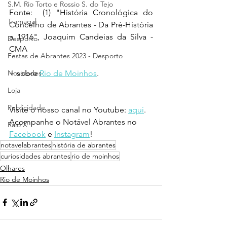
S.M. Rio Torto e Rossio S. do Tejo
Fonte:  (1) "História Cronológica do 
Tramagal
Concelho de Abrantes - Da Pré-História 
a 1916", Joaquim Candeias da Silva - 
Desporto
CMA
Festas de Abrantes 2023 - Desporto
Novidades
+ sobre 
Rio de Moinhos
.
Loja
Publicidade
Visite o nosso canal no Youtube: 
aqui
.
Acompanhe o Notável Abrantes no 
Raio X
Facebook
 e 
Instagram
!
notavelabrantes
história de abrantes
curiosidades abrantes
rio de moinhos
Olhares
Rio de Moinhos