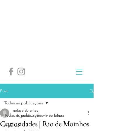
Post
Todas as publicações
notavelabrantes
Todas as publicações
1 de jan. de 2025
1 min de leitura
Curiosidades | Rio de Moinhos
Agenda