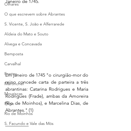
Janeiro de 1745.
Olhares
O que escrevem sobre Abrantes
S. Vicente, S. João e Alferrarede
Aldeia do Mato e Souto
Alvega e Concavada
Bemposta
Carvalhal
Fontes
Em janeiro de 1745 "o cirurgião-mor do 
reino concede carta de parteira a três 
Martinchel
abrantinas: Catarina Rodrigues e Maria 
Mouriscas
Rodrigues (Frade), ambas da Amoreira 
(Rio de Moinhos), e Marcelina Dias, de 
Pego
Abrantes." (1)
Rio de Moinhos
S. Facundo e Vale das Mós
__________ 