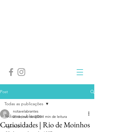
Post
Todas as publicações
notavelabrantes
Todas as publicações
28 de out. de 2023
1 min de leitura
Curiosidades | Rio de Moinhos
Agenda