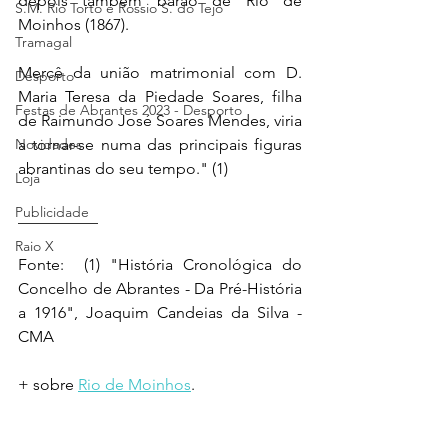
depois também barão de Rio de 
S.M. Rio Torto e Rossio S. do Tejo
Moinhos (1867). 
Tramagal
Mercê da união matrimonial com D. 
Desporto
Maria Teresa da Piedade Soares, filha 
Festas de Abrantes 2023 - Desporto
de Raimundo José Soares Mendes, viria 
Novidades
a tornar-se numa das principais figuras 
abrantinas do seu tempo." (1)
Loja
Publicidade
__________ 
Raio X
Fonte:  (1) "História Cronológica do 
Concelho de Abrantes - Da Pré-História 
a 1916", Joaquim Candeias da Silva - 
CMA
+ sobre 
Rio de Moinhos
.