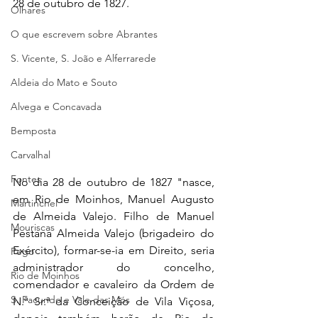
28 de outubro de 1827.
Olhares
O que escrevem sobre Abrantes
S. Vicente, S. João e Alferrarede
Aldeia do Mato e Souto
Alvega e Concavada
Bemposta
Carvalhal
Fontes
No dia 28 de outubro de 1827 "nasce, 
em Rio de Moinhos, Manuel Augusto 
Martinchel
de Almeida Valejo. Filho de Manuel 
Mouriscas
Pestana Almeida Valejo (brigadeiro do 
Exército), formar-se-ia em Direito, seria 
Pego
administrador do concelho, 
Rio de Moinhos
comendador e cavaleiro da Ordem de 
S. Facundo e Vale das Mós
N.ª Sr.ª da Conceição de Vila Viçosa, 