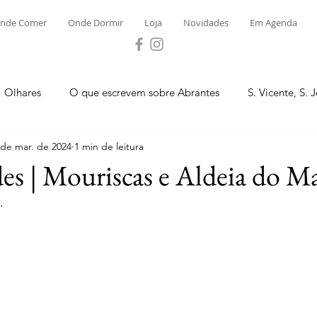
nde Comer
Onde Dormir
Loja
Novidades
Em Agenda
Olhares
O que escrevem sobre Abrantes
S. Vicente, S. 
 de mar. de 2024
1 min de leitura
ega e Concavada
Bemposta
Carvalhal
Fontes
es | Mouriscas e Aldeia do M
.
 Moinhos
S. Facundo e Vale das Mós
S.M. Rio Torto e Ros
tas de Abrantes 2023 - Desporto
Novidades
Loja
P