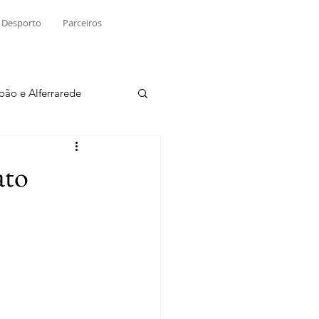
Desporto
Parceiros
João e Alferrarede
Martinchel
ato
sio S. do Tejo
ublicidade
Raio X