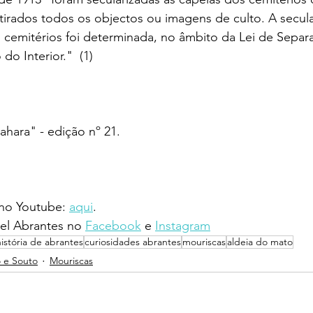
tirados todos os objectos ou imagens de culto. A secula
 cemitérios foi determinada, no âmbito da Lei de Separ
 do Interior."  (1)
Zahara" - edição nº 21.
 no Youtube: 
aqui
.
l Abrantes no 
Facebook
 e 
Instagram
história de abrantes
curiosidades abrantes
mouriscas
aldeia do mato
 e Souto
Mouriscas