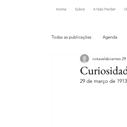
Home
Sobre
A Não Perder
O
Todas as publicações
Agenda
notavelabrantes
29
Aldeia do Mato e Souto
Alv
Curiosidad
29 de março de 1913
Mouriscas
Pego
Rio de
Tramagal
Desporto
Fes