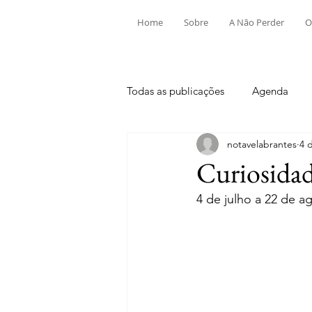
Home
Sobre
A Não Perder
O
Todas as publicações
Agenda
notavelabrantes
4 
Aldeia do Mato e Souto
Alv
Curiosidad
4 de julho a 22 de a
Mouriscas
Pego
Rio de
Tramagal
Desporto
Fes