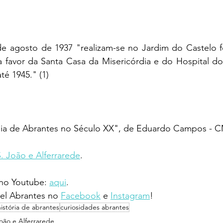
de agosto de 1937 "realizam-se no Jardim do Castelo fe
 a favor da Santa Casa da Misericórdia e do Hospital do 
té 1945." (1)
ogia de Abrantes no Século XX", de Eduardo Campos - 
S. João e Alferrarede
.
 no Youtube: 
aqui
.
l Abrantes no 
Facebook
 e 
Instagram
!
história de abrantes
curiosidades abrantes
João e Alferrarede