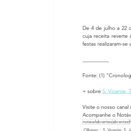
De 4 de julho a 22 
cuja receita reverte
festas realizaram-se a
__________ 
Fonte: (1) "Cronol
+ sobre 
S. Vicente, 
Visite o nosso canal
Acompanhe o Notáve
notavelabrantes
abrantes
Olhares
S. Vicente, S. 