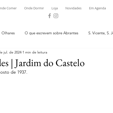
nde Comer
Onde Dormir
Loja
Novidades
Em Agenda
Olhares
O que escrevem sobre Abrantes
S. Vicente, S. 
de jul. de 2024
1 min de leitura
ega e Concavada
Bemposta
Carvalhal
Fontes
es | Jardim do Castelo
gosto de 1937.
 Moinhos
S. Facundo e Vale das Mós
S.M. Rio Torto e Ros
tas de Abrantes 2023 - Desporto
Novidades
Loja
P