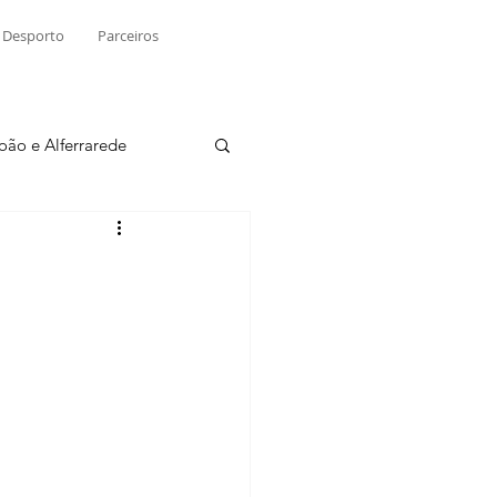
Desporto
Parceiros
João e Alferrarede
Martinchel
sio S. do Tejo
ublicidade
Raio X