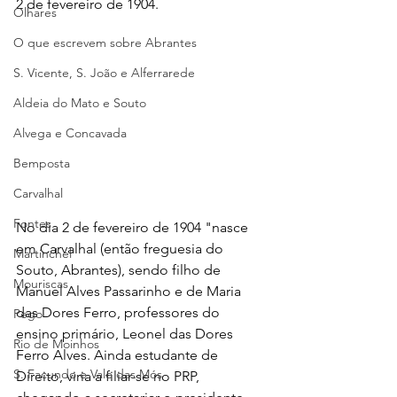
2 de fevereiro de 1904.
Olhares
O que escrevem sobre Abrantes
S. Vicente, S. João e Alferrarede
Aldeia do Mato e Souto
Alvega e Concavada
Bemposta
Carvalhal
Fontes
No dia 2 de fevereiro de 1904 "nasce 
em Carvalhal (então freguesia do 
Martinchel
Souto, Abrantes), sendo filho de 
Mouriscas
Manuel Alves Passarinho e de Maria 
das Dores Ferro, professores do 
Pego
ensino primário, Leonel das Dores 
Rio de Moinhos
Ferro Alves. Ainda estudante de 
S. Facundo e Vale das Mós
Direito, viria a filiar-se no PRP, 