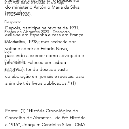
chegando a secretariar o presidente 
S.M. Rio Torto e Rossio S. do Tejo
do ministério António Maria da Silva 
Tramagal
(1925—1926). 
Desporto
Depois, participa na revolta de 1931, 
Festas de Abrantes 2023 - Desporto
exila-se em Espanha e casa em França 
Novidades
(Marselha,  1938); mas acabaria por 
voltar e aderir ao Estado Novo, 
Loja
passando a exercer como advogado e 
Publicidade
publicista. Faleceu em Lisboa 
(8.1.1963), tendo deixado vasta 
Raio X
colaboração em jornais e revistas, para 
além de três livros publicados." (1)
__________ 
Fonte:  (1) "História Cronológica do 
Concelho de Abrantes - da Pré-História 
a 1916", Joaquim Candeias Silva - CMA