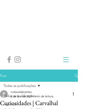
Post
Todas as publicações
notavelabrantes
Todas as publicações
2 de fev. de 2024
1 min de leitura
Curiosidades | Carvalhal
Agenda