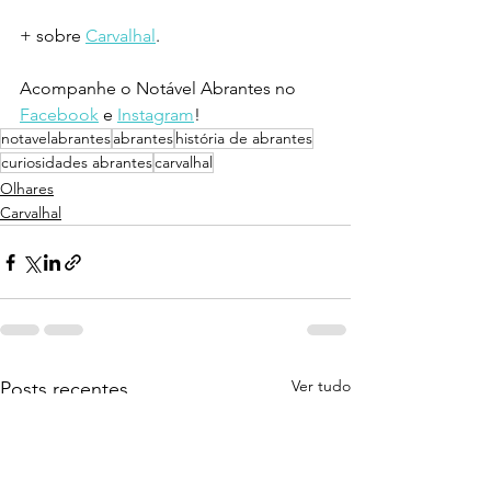
+ sobre 
Carvalhal
.
Acompanhe o Notável Abrantes no 
Facebook
 e 
Instagram
!
notavelabrantes
abrantes
história de abrantes
curiosidades abrantes
carvalhal
Olhares
Carvalhal
Ver tudo
Posts recentes