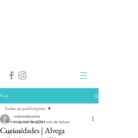
Post
Todas as publicações
notavelabrantes
Todas as publicações
15 de fev. de 2024
1 min de leitura
Curiosidades | Alvega
Agenda