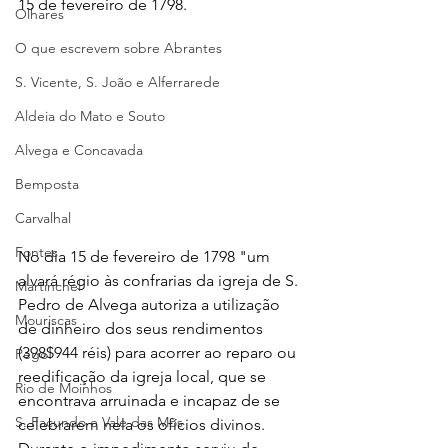
15 de fevereiro de 1798.
Olhares
O que escrevem sobre Abrantes
S. Vicente, S. João e Alferrarede
Aldeia do Mato e Souto
Alvega e Concavada
Bemposta
Carvalhal
Fontes
No dia 15 de fevereiro de 1798 "um 
alvará régio às confrarias da igreja de S. 
Martinchel
Pedro de Alvega autoriza a utilização 
Mouriscas
de dinheiro dos seus rendimentos 
(398$944 réis) para acorrer ao reparo ou 
Pego
reedificação da igreja local, que se 
Rio de Moinhos
encontrava arruinada e incapaz de se 
S. Facundo e Vale das Mós
celebrarem nela os ofícios divinos. 