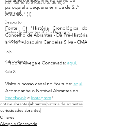
Durante o impedimento serviu de 
S.M. Rio Torto e Rossio S. do Tejo
paroquial a pequena ermida de S.tº 
Tramagal
António." (1)
Desporto
Fonte: (1) "História Cronológica do 
Festas de Abrantes 2023 - Desporto
Concelho de Abrantes - Da Pré-História 
Novidades
a 1916" - Joaquim Candeias Silva - CMA
Loja
Publicidade
+ sobre Alvega e Concavada: 
aqui
.
Raio X
Visite o nosso canal no Youtube: 
aqui
.
Acompanhe o Notável Abrantes no 
Facebook
 e 
Instagram
!
notavelabrantes
abrantes
história de abrantes
curiosidades abrantes
Olhares
Alvega e Concavada