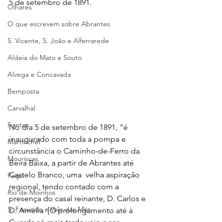
5 de setembro de 1891.
Olhares
O que escrevem sobre Abrantes
S. Vicente, S. João e Alferrarede
Aldeia do Mato e Souto
Alvega e Concavada
Bemposta
Carvalhal
Fontes
No dia 5 de setembro de 1891, "é 
inaugurado com toda a pompa e 
Martinchel
circunstância o Caminho-de-Ferro da 
Mouriscas
Beira Baixa, a partir de Abrantes até 
Castelo Branco, uma  velha aspiração 
Pego
regional, tendo contado com a  
Rio de Moinhos
presença do casal reinante, D. Carlos e 
S. Facundo e Vale das Mós
D. Amélia  [O prolongamento até à 