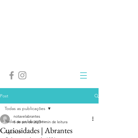
Post
Todas as publicações
notavelabrantes
Todas as publicações
5 de set. de 2023
1 min de leitura
Curiosidades | Abrantes
Agenda