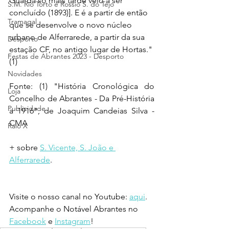
Guarda só mais tarde veio a ser 
S.M. Rio Torto e Rossio S. do Tejo
concluído (1893)]. E é a partir de então 
Tramagal
que se desenvolve o novo núcleo 
urbano de Alferrarede, a partir da sua 
Desporto
estação CF, no antigo lugar de Hortas." 
Festas de Abrantes 2023 - Desporto
(1)
Novidades
Fonte: (1) "História Cronológica do 
Loja
Concelho de Abrantes - Da Pré-História 
Publicidade
a 1916", de Joaquim Candeias Silva - 
CMA
Raio X
+ sobre 
S. Vicente, S. João e 
Alferrarede
.
Visite o nosso canal no Youtube: 
aqui
.
Acompanhe o Notável Abrantes no 
Facebook
 e 
Instagram
!