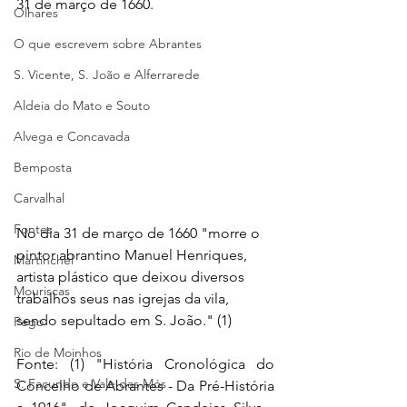
31 de março de 1660.
Olhares
O que escrevem sobre Abrantes
S. Vicente, S. João e Alferrarede
Aldeia do Mato e Souto
Alvega e Concavada
Bemposta
Carvalhal
Fontes
No dia 31 de março de 1660 "morre o 
pintor abrantino Manuel Henriques, 
Martinchel
artista plástico que deixou diversos 
Mouriscas
trabalhos seus nas igrejas da vila, 
sendo sepultado em S. João." (1)
Pego
Rio de Moinhos
Fonte: (1) "História Cronológica do 
S. Facundo e Vale das Mós
Concelho de Abrantes - Da Pré-História 