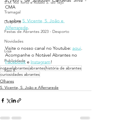
a 1916", de Joaquim Candeias Silva - 
S.M. Rio Torto e Rossio S. do Tejo
CMA
Tramagal
+ sobre 
S. Vicente, S. João e 
Desporto
Alferrarede
.
Festas de Abrantes 2023 - Desporto
Novidades
Visite o nosso canal no Youtube: 
aqui
.
Loja
Acompanhe o Notável Abrantes no 
Publicidade
Facebook
 e 
Instagram
!
notavelabrantes
abrantes
história de abrantes
Raio X
curiosidades abrantes
Olhares
S. Vicente, S. João e Alferrarede