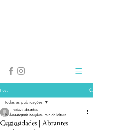
Post
Todas as publicações
notavelabrantes
Todas as publicações
31 de mar. de 2023
1 min de leitura
Curiosidades | Abrantes
Agenda