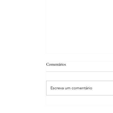
Comentários
Escreva um comentário
Curiosidades | A fonte de S. José