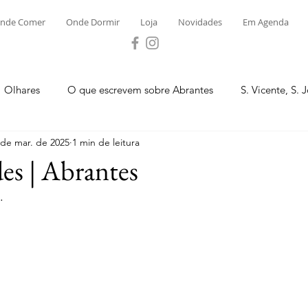
nde Comer
Onde Dormir
Loja
Novidades
Em Agenda
Olhares
O que escrevem sobre Abrantes
S. Vicente, S. 
 de mar. de 2025
1 min de leitura
ega e Concavada
Bemposta
Carvalhal
Fontes
es | Abrantes
.
 Moinhos
S. Facundo e Vale das Mós
S.M. Rio Torto e Ros
tas de Abrantes 2023 - Desporto
Novidades
Loja
P