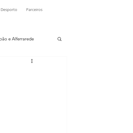
Desporto
Parceiros
João e Alferrarede
Martinchel
sio S. do Tejo
ublicidade
Raio X