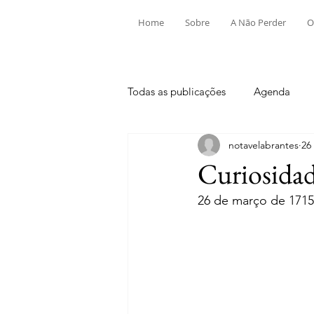
Home
Sobre
A Não Perder
O
Todas as publicações
Agenda
notavelabrantes
26
Aldeia do Mato e Souto
Alv
Curiosidad
26 de março de 1715
Mouriscas
Pego
Rio de
Tramagal
Desporto
Fes