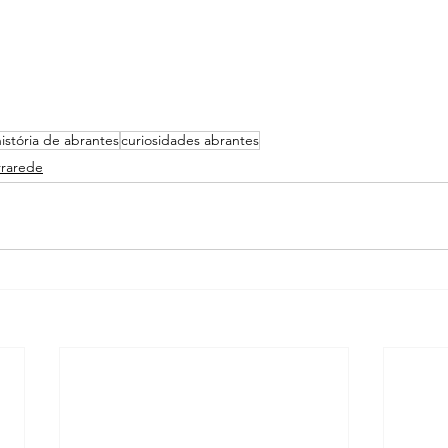
história de abrantes
curiosidades abrantes
rrarede