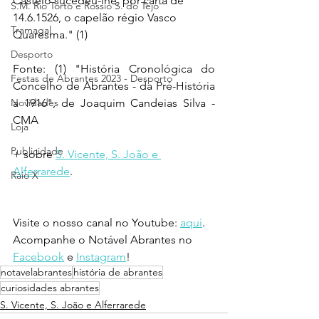
Castelo sucedeu-lhe, por carta de 
S.M. Rio Torto e Rossio S. do Tejo
14.6.1526, o capelão régio Vasco 
Tramagal
Quaresma." (1)
Desporto
Fonte: (1) "História Cronológica do 
Festas de Abrantes 2023 - Desporto
Concelho de Abrantes - da Pré-História 
Novidades
a 1916", de Joaquim Candeias Silva - 
CMA
Loja
Publicidade
+ sobre 
S. Vicente, S. João e 
Alferrarede
.
Raio X
Visite o nosso canal no Youtube: 
aqui
.
Acompanhe o Notável Abrantes no 
Facebook
 e 
Instagram
!
notavelabrantes
história de abrantes
curiosidades abrantes
S. Vicente, S. João e Alferrarede