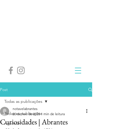
Post
Todas as publicações
notavelabrantes
Todas as publicações
20 de fev. de 2025
1 min de leitura
Curiosidades | Abrantes
Agenda