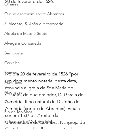
20 de fevereiro de 1526.
Olhares
O que escrevem sobre Abrantes
S. Vicente, S. João e Alferrarede
Aldeia do Mato e Souto
Alvega e Concavada
Bemposta
Carvalhal
Fontes
No dia 20 de fevereiro de 1526 "por 
um documento notarial desta data, 
Martinchel
renuncia à igreja de St.a Maria do 
Mouriscas
Castelo, de que era prior, D. Garcia de 
Almeida, filho natural de D. João de 
Pego
Almeida (conde de Abrantes). Viria a 
Rio de Moinhos
ser em 1537 o 1.º reitor da 
S. Facundo e Vale das Mós
Universidade de Coimbra. Na igreja do 