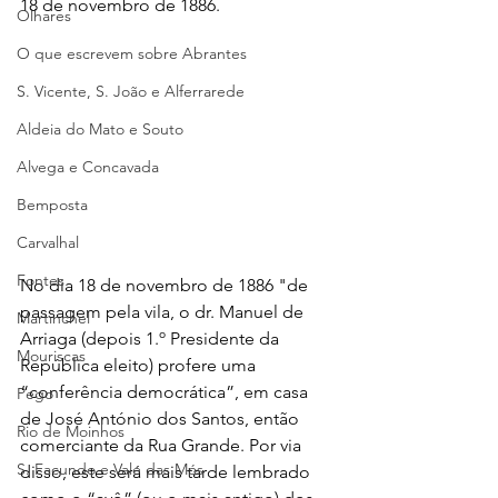
18 de novembro de 1886.
Olhares
O que escrevem sobre Abrantes
S. Vicente, S. João e Alferrarede
Aldeia do Mato e Souto
Alvega e Concavada
Bemposta
Carvalhal
Fontes
No dia 18 de novembro de 1886 "de 
passagem pela vila, o dr. Manuel de 
Martinchel
Arriaga (depois 1.º Presidente da 
Mouriscas
República eleito) profere uma 
“conferência democrática”, em casa 
Pego
de José António dos Santos, então 
Rio de Moinhos
comerciante da Rua Grande. Por via 
S. Facundo e Vale das Mós
disso, este será mais tarde lembrado 