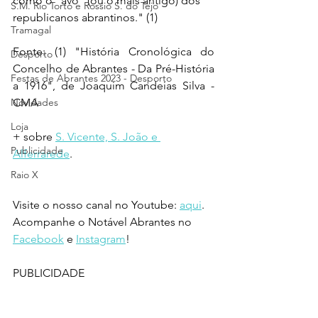
como o “avô” (ou o mais antigo) dos 
S.M. Rio Torto e Rossio S. do Tejo
republicanos abrantinos." (1)
Tramagal
Fonte: (1) "História Cronológica do 
Desporto
Concelho de Abrantes - Da Pré-História 
Festas de Abrantes 2023 - Desporto
a 1916", de Joaquim Candeias Silva - 
Novidades
CMA
Loja
+ sobre 
S. Vicente, S. João e 
Publicidade
Alferrarede
.
Raio X
Visite o nosso canal no Youtube: 
aqui
.
Acompanhe o Notável Abrantes no 
Facebook
 e 
Instagram
!
PUBLICIDADE