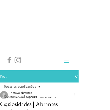
Post
Todas as publicações
notavelabrantes
Todas as publicações
18 de nov. de 2024
1 min de leitura
Curiosidades | Abrantes
Agenda