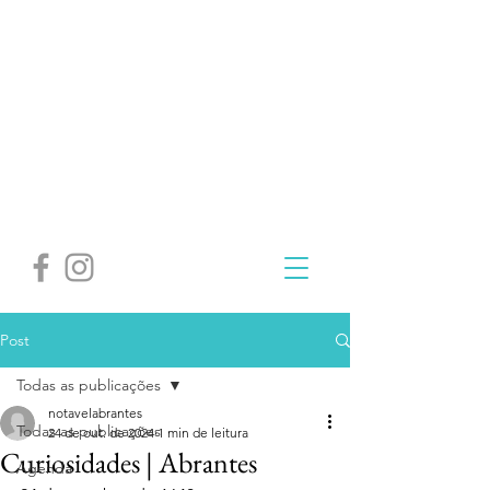
Post
Todas as publicações
notavelabrantes
Todas as publicações
24 de out. de 2024
1 min de leitura
Curiosidades | Abrantes
Agenda