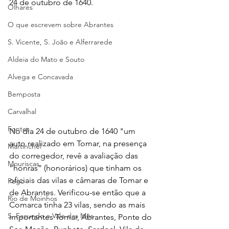
24 de outubro de 1640.
Olhares
O que escrevem sobre Abrantes
S. Vicente, S. João e Alferrarede
Aldeia do Mato e Souto
Alvega e Concavada
Bemposta
Carvalhal
Fontes
No dia 24 de outubro de 1640 "um 
auto realizado em Tomar, na presença 
Martinchel
do corregedor, revê a avaliação das 
Mouriscas
“honras” (honorários) que tinham os 
oficiais das vilas e câmaras de Tomar e 
Pego
de Abrantes. Verificou-se então que a 
Rio de Moinhos
Comarca tinha 23 vilas, sendo as mais 
S. Facundo e Vale das Mós
importantes Tomar, Abrantes, Ponte do 