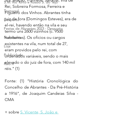
Sor, Mação, Punhete, Sardoal, Vila de 
S.M. Rio Torto e Rossio S. do Tejo
Rei, Sobreira Formosa, Ferreira e 
Tramagal
Figueiró dos Vinhos. Abrantes tinha 
juiz de fora (Domingos Esteves), era de 
Desporto
el-rei, havendo então na vila e seu 
Festas de Abrantes 2023 - Desporto
termo uns 2600 vizinhos (c. 9500 
Novidades
habitantes). Os ofícios ou cargos 
existentes na vila, num total de 27, 
Loja
eram providos pelo rei, com 
Publicidade
ordenados variáveis, sendo o mais 
elevado o do juiz de fora, com 140 mil 
Raio X
réis." (1)
Fonte: (1) "História Cronológica do 
Concelho de Abrantes - Da Pré-História 
a 1916", de Joaquim Candeias Silva - 
CMA
+ sobre 
S. Vicente, S. João e 