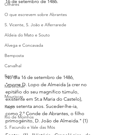
16 de setembro de 1486.
Olhares
O que escrevem sobre Abrantes
S. Vicente, S. João e Alferrarede
Aldeia do Mato e Souto
Alvega e Concavada
Bemposta
Carvalhal
Fontes
No dia 16 de setembro de 1486, 
"morre D. Lopo de Almeida (a crer no 
Martinchel
epitáfio do seu magnífico túmulo, 
Mouriscas
existente em St.a Maria do Castelo), 
com setenta anos. Suceder-lhe-ia, 
Pego
como 2.º Conde de Abrantes, o filho 
Rio de Moinhos
primogénito, D. João de Almeida." (1)
S. Facundo e Vale das Mós