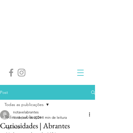
Post
Todas as publicações
notavelabrantes
Todas as publicações
16 de set. de 2024
1 min de leitura
Curiosidades | Abrantes
Agenda