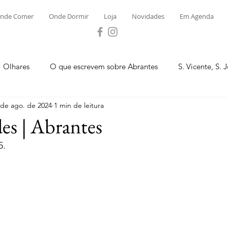
nde Comer
Onde Dormir
Loja
Novidades
Em Agenda
Olhares
O que escrevem sobre Abrantes
S. Vicente, S. 
 de ago. de 2024
1 min de leitura
ega e Concavada
Bemposta
Carvalhal
Fontes
es | Abrantes
5.
 Moinhos
S. Facundo e Vale das Mós
S.M. Rio Torto e Ros
tas de Abrantes 2023 - Desporto
Novidades
Loja
P