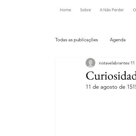
Home
Sobre
A Não Perder
O
Todas as publicações
Agenda
notavelabrantes
11
Aldeia do Mato e Souto
Alv
Curiosidad
11 de agosto de 151
Mouriscas
Pego
Rio de
Tramagal
Desporto
Fes