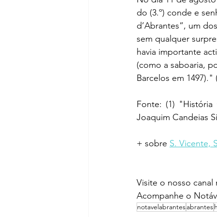
do (3.º) conde e senh
d’Abrantes”, um dos m
sem qualquer surpres
havia importante act
(como a saboaria, p
Barcelos em 1497)." 
Fonte: (1) "Históri
Joaquim Candeias S
+ sobre 
S. Vicente, 
Visite o nosso canal
Acompanhe o Notáve
notavelabrantes
abrantes