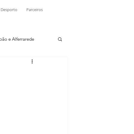
Desporto
Parceiros
João e Alferrarede
Martinchel
sio S. do Tejo
ublicidade
Raio X