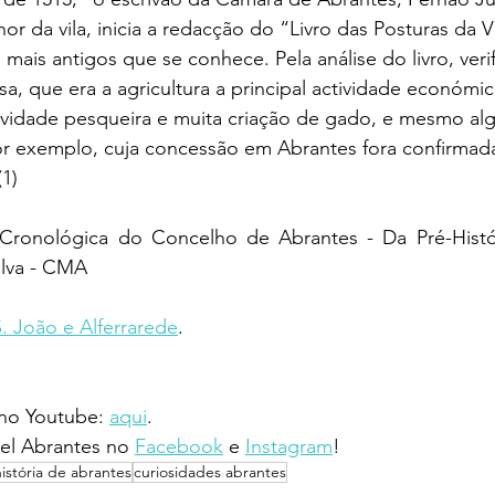
or da vila, inicia a redacção do “Livro das Posturas da Vi
ais antigos que se conhece. Pela análise do livro, verifi
a, que era a agricultura a principal actividade económ
ividade pesqueira e muita criação de gado, e mesmo alg
or exemplo, cuja concessão em Abrantes fora confirmada
(1)
a Cronológica do Concelho de Abrantes - Da Pré-Histór
ilva - CMA
S. João e Alferrarede
.
 no Youtube: 
aqui
.
l Abrantes no 
Facebook
 e 
Instagram
!
história de abrantes
curiosidades abrantes