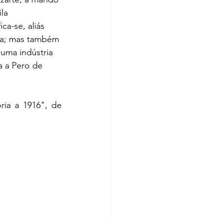
la 
ca-se, aliás 
ica; mas também 
uma indústria 
 a Pero de 
ia a 1916", de 