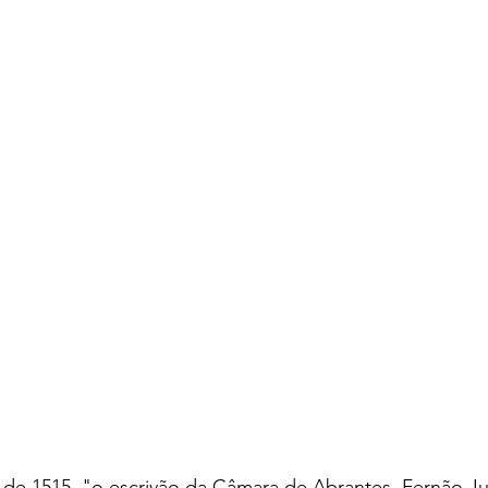
 de 1515, "o escrivão da Câmara de Abrantes, Fernão Ju