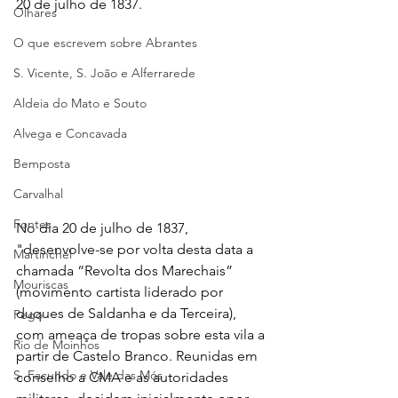
20 de julho de 1837.
Olhares
O que escrevem sobre Abrantes
S. Vicente, S. João e Alferrarede
Aldeia do Mato e Souto
Alvega e Concavada
Bemposta
Carvalhal
Fontes
No dia 20 de julho de 1837, 
"desenvolve-se por volta desta data a 
Martinchel
chamada “Revolta dos Marechais” 
Mouriscas
(movimento cartista liderado por 
duques de Saldanha e da Terceira), 
Pego
com ameaça de tropas sobre esta vila a 
Rio de Moinhos
partir de Castelo Branco. Reunidas em 
S. Facundo e Vale das Mós
conselho a CMA e as autoridades 