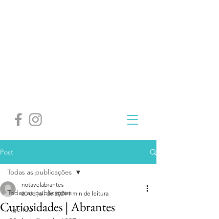
Post
Todas as publicações
notavelabrantes
Todas as publicações
20 de jul. de 2024
1 min de leitura
Curiosidades | Abrantes
Agenda