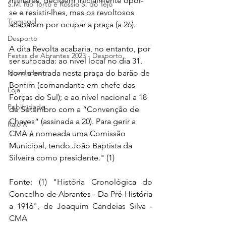
militares, decidem inicialmente opor-
S.M. Rio Torto e Rossio S. do Tejo
se e resistir-lhes, mas os revoltosos 
Tramagal
acabaram por ocupar a praça (a 26). 
Desporto
A dita Revolta acabaria, no entanto, por 
Festas de Abrantes 2023 - Desporto
ser sufocada: ao nivel local no dia 31, 
Novidades
com a entrada nesta praça do barão de 
Bonfim (comandante em chefe das 
Loja
Forças do Sul); e ao nível nacional a 18 
Publicidade
de Setembro com a “Convenção de 
Chaves” (assinada a 20). Para gerir a 
Raio X
CMA é nomeada uma Comissão 
Municipal, tendo João Baptista da 
Silveira como presidente." (1)
Fonte: (1) "História Cronológica do 
Concelho de Abrantes - Da Pré-História 
a 1916", de Joaquim Candeias Silva - 
CMA