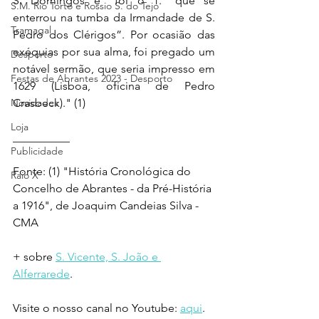
S. Domingos e “foi o 1.º que se 
S.M. Rio Torto e Rossio S. do Tejo
enterrou na tumba da Irmandade de S. 
Tramagal
Pedro dos Clérigos”. Por ocasião das 
exéquias por sua alma, foi pregado um 
Desporto
notável sermão, que seria impresso em 
Festas de Abrantes 2023 - Desporto
1629 (Lisboa, oficina de Pedro 
Novidades
Crasbeck)." (1)
Loja
__________ 
Publicidade
Fonte: (1) "História Cronológica do 
Raio X
Concelho de Abrantes - da Pré-História 
a 1916", de Joaquim Candeias Silva - 
CMA
+ sobre 
S. Vicente, S. João e 
Alferrarede
.
Visite o nosso canal no Youtube: 
aqui
.