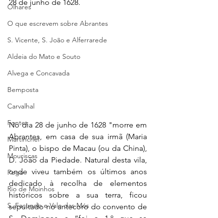
28 de junho de 1628.
Olhares
O que escrevem sobre Abrantes
S. Vicente, S. João e Alferrarede
Aldeia do Mato e Souto
Alvega e Concavada
Bemposta
Carvalhal
Fontes
No dia 28 de junho de 1628 "morre em 
Abrantes, em casa de sua irmã (Maria 
Martinchel
Pinta), o bispo de Macau (ou da China), 
Mouriscas
D. João da Piedade. Natural desta vila, 
onde viveu também os últimos anos 
Pego
dedicado à recolha de elementos 
Rio de Moinhos
históricos sobre a sua terra, ficou 
S. Facundo e Vale das Mós
sepultado no antecoro do convento de 