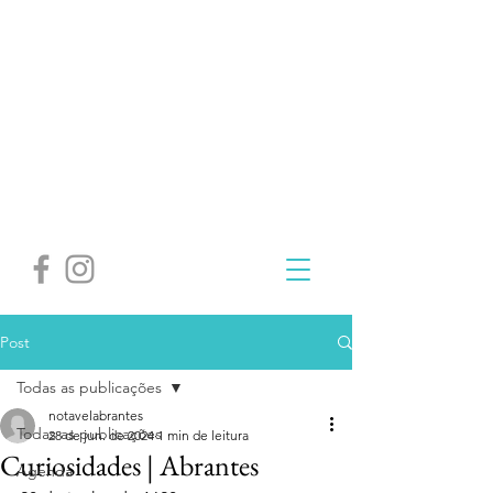
Post
Todas as publicações
notavelabrantes
Todas as publicações
28 de jun. de 2024
1 min de leitura
Curiosidades | Abrantes
Agenda