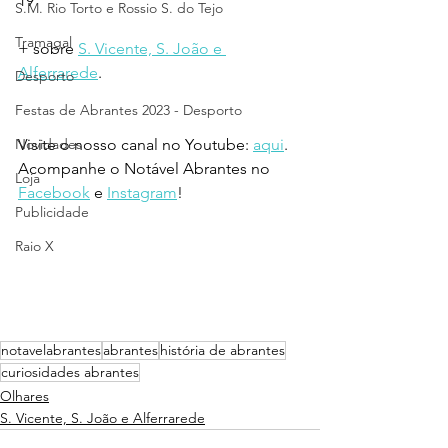
19
S.M. Rio Torto e Rossio S. do Tejo
Tramagal
+ sobre 
S. Vicente, S. João e 
Alferrarede
.
Desporto
Festas de Abrantes 2023 - Desporto
Novidades
Visite o nosso canal no Youtube: 
aqui
.
Acompanhe o Notável Abrantes no 
Loja
Facebook
 e 
Instagram
!
Publicidade
Raio X
notavelabrantes
abrantes
história de abrantes
curiosidades abrantes
Olhares
S. Vicente, S. João e Alferrarede