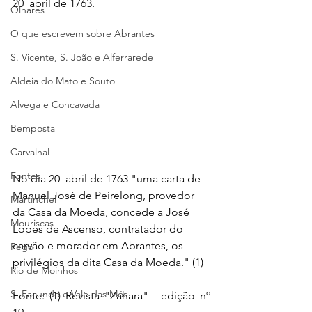
20  abril de 1763.
Olhares
O que escrevem sobre Abrantes
S. Vicente, S. João e Alferrarede
Aldeia do Mato e Souto
Alvega e Concavada
Bemposta
Carvalhal
Fontes
No dia 20  abril de 1763 "uma carta de 
Manuel José de Peirelong, provedor 
Martinchel
da Casa da Moeda, concede a José 
Mouriscas
Lopes de Ascenso, contratador do 
carvão e morador em Abrantes, os 
Pego
privilégios da dita Casa da Moeda." (1)
Rio de Moinhos
S. Facundo e Vale das Mós
Fonte: (1) Revista "Zahara" - edição nº 