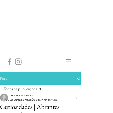
Post
Todas as publicações
notavelabrantes
Todas as publicações
20 de abr. de 2024
1 min de leitura
Curiosidades | Abrantes
Agenda