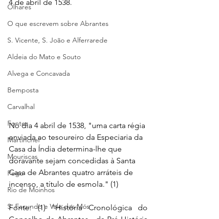
4 de abril de 1538.
Olhares
O que escrevem sobre Abrantes
S. Vicente, S. João e Alferrarede
Aldeia do Mato e Souto
Alvega e Concavada
Bemposta
Carvalhal
Fontes
No dia 4 abril de 1538, "uma carta régia 
enviada ao tesoureiro da Especiaria da 
Martinchel
Casa da Índia determina-lhe que 
Mouriscas
doravante sejam concedidas à Santa 
Casa de Abrantes quatro arráteis de 
Pego
incenso, a título de esmola." (1)
Rio de Moinhos
S. Facundo e Vale das Mós
Fonte: (1) "História Cronológica do 