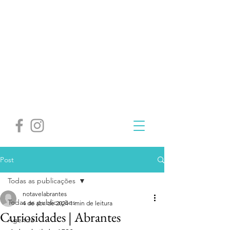
Post
Todas as publicações
notavelabrantes
Todas as publicações
4 de abr. de 2024
1 min de leitura
Curiosidades | Abrantes
Agenda