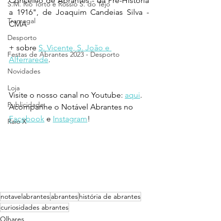
Concelho de Abrantes - da Pré-História 
S.M. Rio Torto e Rossio S. do Tejo
a 1916", de Joaquim Candeias Silva - 
Tramagal
CMA
Desporto
+ sobre 
S. Vicente, S. João e 
Festas de Abrantes 2023 - Desporto
Alferrarede
.
Novidades
Loja
Visite o nosso canal no Youtube: 
aqui
.
Publicidade
Acompanhe o Notável Abrantes no 
Facebook
 e 
Instagram
!
Raio X
notavelabrantes
abrantes
história de abrantes
curiosidades abrantes
Olhares