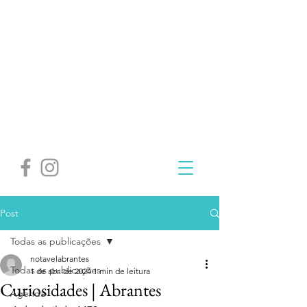
Post
Todas as publicações
notavelabrantes
Todas as publicações
1 de abr. de 2024
1 min de leitura
Curiosidades | Abrantes
Agenda