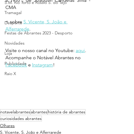
a 1916", de Joaquim Candeias Silva - 
S.M. Rio Torto e Rossio S. do Tejo
CMA
Tramagal
+ sobre 
S. Vicente, S. João e 
Desporto
Alferrarede
.
Festas de Abrantes 2023 - Desporto
Novidades
Visite o nosso canal no Youtube: 
aqui
.
Loja
Acompanhe o Notável Abrantes no 
Publicidade
Facebook
 e 
Instagram
!
Raio X
notavelabrantes
abrantes
história de abrantes
curiosidades abrantes
Olhares
S. Vicente, S. João e Alferrarede