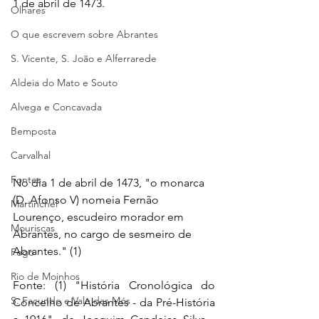
1 de abril de 1473.
Olhares
O que escrevem sobre Abrantes
S. Vicente, S. João e Alferrarede
Aldeia do Mato e Souto
Alvega e Concavada
Bemposta
Carvalhal
Fontes
No dia 1 de abril de 1473, "o monarca 
(D. Afonso V) nomeia Fernão 
Martinchel
Lourenço, escudeiro morador em 
Mouriscas
Abrantes, no cargo de sesmeiro de 
Abrantes." (1)
Pego
Rio de Moinhos
Fonte: (1) "História Cronológica do 
S. Facundo e Vale das Mós
Concelho de Abrantes - da Pré-História 