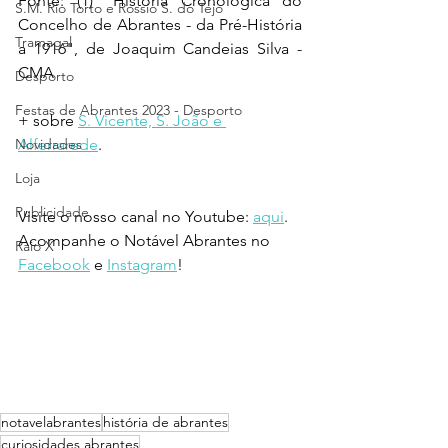
Fonte: (1) "História Cronológica do 
S.M. Rio Torto e Rossio S. do Tejo
Concelho de Abrantes - da Pré-História 
Tramagal
a 1916", de Joaquim Candeias Silva - 
CMA
Desporto
Festas de Abrantes 2023 - Desporto
+ sobre 
S. Vicente, S. João e 
Novidades
Alferrarede
.
Loja
Publicidade
Visite o nosso canal no Youtube: 
aqui
.
Acompanhe o Notável Abrantes no 
Raio X
Facebook
 e 
Instagram
!
notavelabrantes
história de abrantes
curiosidades abrantes