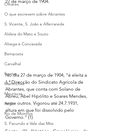
27 de março de 1904.
Olhares
O que escrevem sobre Abrantes
S. Vicente, S. João e Alferrarede
Aldeia do Mato e Souto
Alvega e Concavada
Bemposta
Carvalhal
Fontes
No dia 27 de março de 1904, "é eleita a 
1.ª Direcção do Sindicato Agrícola de 
Martinchel
Abrantes, que conta com Solano de 
Mouriscas
Abreu, Abel Hipólito e Soares Mendes, 
entre outros. Vigorou até 24.7.1931, 
Pego
altura em que foi dissolvido pelo 
Rio de Moinhos
Governo." (1)
S. Facundo e Vale das Mós