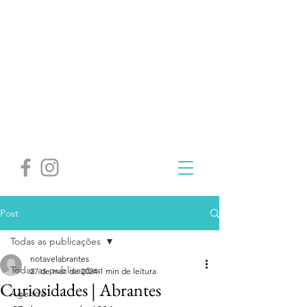
Post
Todas as publicações
notavelabrantes
Todas as publicações
27 de mar. de 2024
1 min de leitura
Curiosidades | Abrantes
Agenda