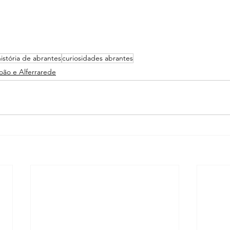
história de abrantes
curiosidades abrantes
João e Alferrarede