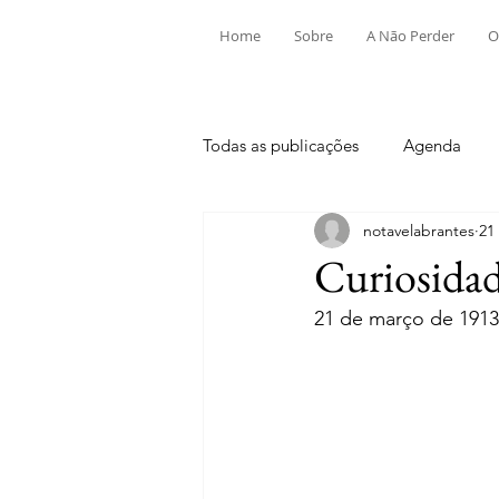
Home
Sobre
A Não Perder
O
Todas as publicações
Agenda
notavelabrantes
21
Aldeia do Mato e Souto
Alv
Curiosidad
21 de março de 1913
Mouriscas
Pego
Rio de
Tramagal
Desporto
Fes