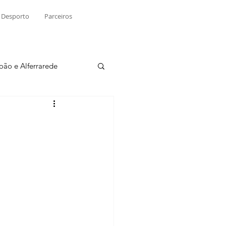
Desporto
Parceiros
João e Alferrarede
Martinchel
sio S. do Tejo
ublicidade
Raio X