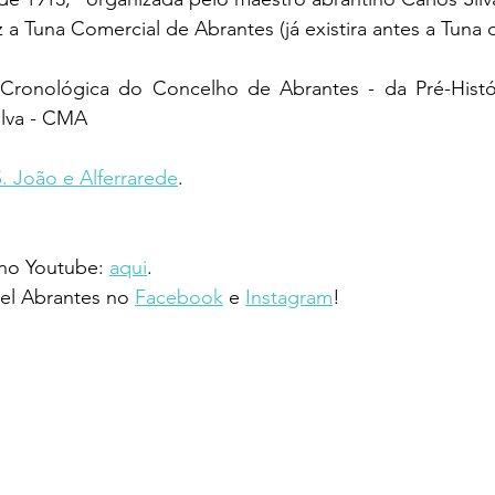
z a Tuna Comercial de Abrantes (já existira antes a Tuna d
a Cronológica do Concelho de Abrantes - da Pré-Histór
ilva - CMA
S. João e Alferrarede
.
 no Youtube: 
aqui
.
l Abrantes no 
Facebook
 e 
Instagram
!