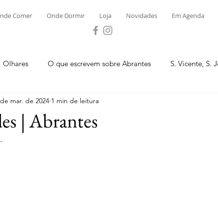
nde Comer
Onde Dormir
Loja
Novidades
Em Agenda
Olhares
O que escrevem sobre Abrantes
S. Vicente, S. 
 de mar. de 2024
1 min de leitura
ega e Concavada
Bemposta
Carvalhal
Fontes
es | Abrantes
.
 Moinhos
S. Facundo e Vale das Mós
S.M. Rio Torto e Ros
tas de Abrantes 2023 - Desporto
Novidades
Loja
P