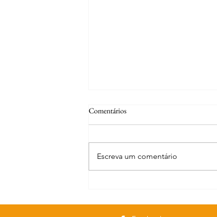
Comentários
Escreva um comentário
Curiosidades | A fonte de S. José