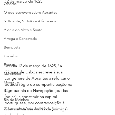
12 de março de 1625.
Olhares
O que escrevem sobre Abrantes
S. Vicente, S. João e Alferrarede
Aldeia do Mato e Souto
Alvega e Concavada
Bemposta
Carvalhal
Fontes
No dia 12 de março de 1625, "a 
Câmara de Lisboa escreve à sua 
Martinchel
congénere de Abrantes a reforçar o 
Mouriscas
pedido régio de comparticipação na 
Companhia de Navegação (ou das 
Pego
Índias), a constituir na capital 
Rio de Moinhos
portuguesa, por contraposição à 
S. Facundo e Vale das Mós
Companhia das Índias da (inimiga) 