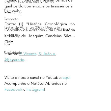
Holanda, “para que tivéssemos nós os 
S.M. Rio Torto e Rossio S. do Tejo
ganhos do comércio e os tirássemos a 
Tramagal
eles”." (1)
Desporto
Fonte: (1) "História Cronológica do 
Festas de Abrantes 2023 - Desporto
Concelho de Abrantes - da Pré-História 
Novidades
a 1916", de Joaquim Candeias Silva - 
CMA
Loja
Publicidade
+ sobre 
S. Vicente, S. João e 
Alferrarede
.
Raio X
Visite o nosso canal no Youtube: 
aqui
.
Acompanhe o Notável Abrantes no 
Facebook
 e 
Instagram
!