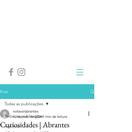
Post
Todas as publicações
notavelabrantes
Todas as publicações
12 de mar. de 2024
1 min de leitura
Curiosidades | Abrantes
Agenda