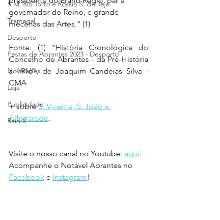
presidente do Erário Régio, par e 
S.M. Rio Torto e Rossio S. do Tejo
governador do Reino, e grande 
Tramagal
mecenas das Artes." (1)
Desporto
Fonte: (1) "História Cronológica do 
Festas de Abrantes 2023 - Desporto
Concelho de Abrantes - da Pré-História 
Novidades
a 1916", de Joaquim Candeias Silva - 
CMA
Loja
Publicidade
+ sobre 
S. Vicente, S. João e 
Alferrarede
.
Raio X
Visite o nosso canal no Youtube: 
aqui
.
Acompanhe o Notável Abrantes no 
Facebook
 e 
Instagram
!