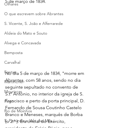
5 de março de 1834.
Olhares
O que escrevem sobre Abrantes
S. Vicente, S. João e Alferrarede
Aldeia do Mato e Souto
Alvega e Concavada
Bemposta
Carvalhal
Fontes
No dia 5 de março de 1834, "morre em 
Abrantes, com 58 anos, sendo no dia 
Martinchel
seguinte sepultado no convento de 
Mouriscas
S.tº António, no interior da igreja de S. 
Francisco e perto da porta principal, D. 
Pego
Fernando de Sousa Coutinho Castelo 
Rio de Moinhos
Branco e Meneses, marquês de Borba 
S. Facundo e Vale das Mós
(o 2.º ). Era oficial do Exército, 