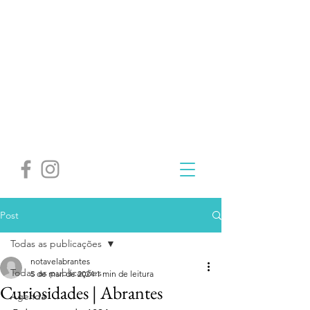
Post
Todas as publicações
notavelabrantes
Todas as publicações
5 de mar. de 2024
1 min de leitura
Curiosidades | Abrantes
Agenda