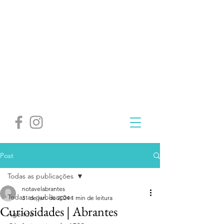
Post
Todas as publicações
notavelabrantes
Todas as publicações
31 de jan. de 2024
1 min de leitura
Curiosidades | Abrantes
Agenda