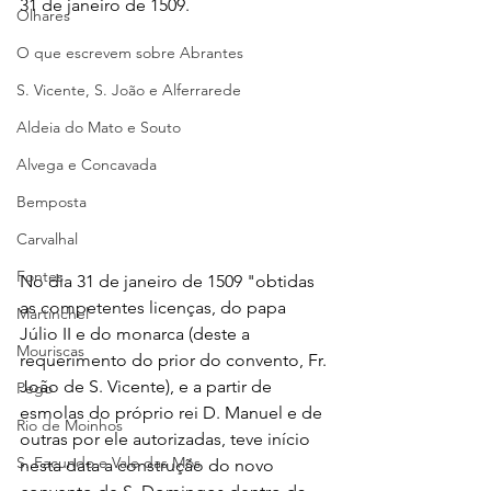
31 de janeiro de 1509.
Olhares
O que escrevem sobre Abrantes
S. Vicente, S. João e Alferrarede
Aldeia do Mato e Souto
Alvega e Concavada
Bemposta
Carvalhal
Fontes
No dia 31 de janeiro de 1509 "obtidas 
as competentes licenças, do papa 
Martinchel
Júlio II e do monarca (deste a 
Mouriscas
requerimento do prior do convento, Fr. 
João de S. Vicente), e a partir de 
Pego
esmolas do próprio rei D. Manuel e de 
Rio de Moinhos
outras por ele autorizadas, teve início 
S. Facundo e Vale das Mós
nesta data a construção do novo 