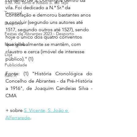
convento de S. Domingos dentro da 
S.M. Rio Torto e Rossio S. do Tejo
vila. Foi dedicado a N.ª Sr.ª da 
Tramagal
Consolação e demorou bastantes anos 
a concluir (segundo uns autores até 
Desporto
1517, segundo outros até 1527), sendo 
Festas de Abrantes 2023 - Desporto
hoje o único dos quatro conventos 
Novidades
que globalmente se mantêm, com 
claustro e cerca (imóvel de interesse 
Loja
público)." (1)
Publicidade
Fonte: (1) "História Cronológica do 
Raio X
Concelho de Abrantes - da Pré-História 
a 1916", de Joaquim Candeias Silva - 
CMA
+ sobre 
S. Vicente, S. João e 
Alferrarede
.