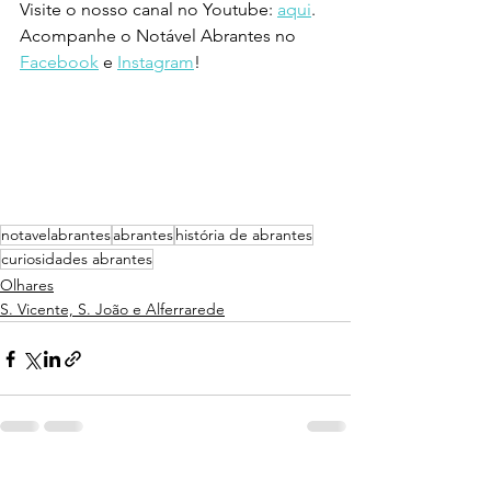
Visite o nosso canal no Youtube: 
aqui
.
Acompanhe o Notável Abrantes no 
Facebook
 e 
Instagram
!
notavelabrantes
abrantes
história de abrantes
curiosidades abrantes
Olhares
S. Vicente, S. João e Alferrarede
Ver tudo
Posts recentes