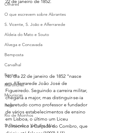
22 de janeiro de 1852.
Olhares
O que escrevem sobre Abrantes
S. Vicente, S. João e Alferrarede
Aldeia do Mato e Souto
Alvega e Concavada
Bemposta
Carvalhal
Fontes
No dia 22 de janeiro de 1852 "nasce 
em Alferrarede João José de 
Martinchel
Figueiredo. Seguindo a carreira militar, 
Mouriscas
chegaria a major, mas distinguir-se-ia 
sobretudo como professor e fundador 
Pego
de vários estabelecimentos de ensino 
Rio de Moinhos
em Lisboa, o último um Liceu 
S. Facundo e Vale das Mós
Politécnico à Calçada do Combro, que 