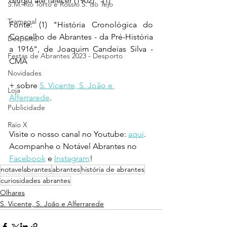
dirigiu até falecer (1902)." (1)
S.M. Rio Torto e Rossio S. do Tejo
Tramagal
Fonte: (1) "História Cronológica do 
Concelho de Abrantes - da Pré-História 
Desporto
a 1916", de Joaquim Candeias Silva - 
Festas de Abrantes 2023 - Desporto
CMA
Novidades
+ sobre 
S. Vicente, S. João e 
Loja
Alferrarede
.
Publicidade
Raio X
Visite o nosso canal no Youtube: 
aqui
.
Acompanhe o Notável Abrantes no 
Facebook
 e 
Instagram
!
notavelabrantes
abrantes
história de abrantes
curiosidades abrantes
Olhares
S. Vicente, S. João e Alferrarede