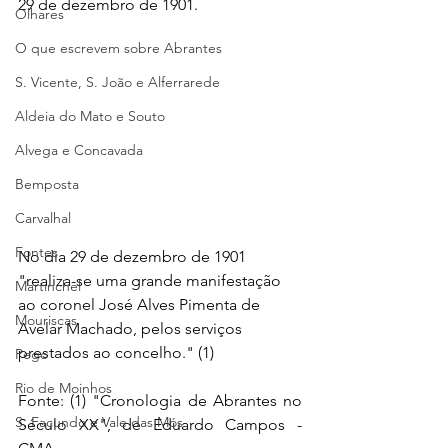
29 de dezembro de 1901.
Olhares
O que escrevem sobre Abrantes
S. Vicente, S. João e Alferrarede
Aldeia do Mato e Souto
Alvega e Concavada
Bemposta
Carvalhal
Fontes
No dia 29 de dezembro de 1901 
"realiza-se uma grande manifestação 
Martinchel
ao coronel José Alves Pimenta de 
Mouriscas
Avelar Machado, pelos serviços 
prestados ao concelho." (1)
Pego
Rio de Moinhos
Fonte: (1) "Cronologia de Abrantes no 
S. Facundo e Vale das Mós
Século XX", de Eduardo Campos - 