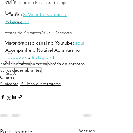
CMA
S.M. Rio Torto e Rossio S. do Tejo
Tramagal
+ sobre 
S. Vicente, S. João e 
Alferrarede
.
Desporto
Festas de Abrantes 2023 - Desporto
Novidades
Visite o nosso canal no Youtube: 
aqui
.
Acompanhe o Notável Abrantes no 
Loja
Facebook
 e 
Instagram
!
Publicidade
notavelabrantes
abrantes
história de abrantes
curiosidades abrantes
Raio X
Olhares
S. Vicente, S. João e Alferrarede
Ver tudo
Posts recentes