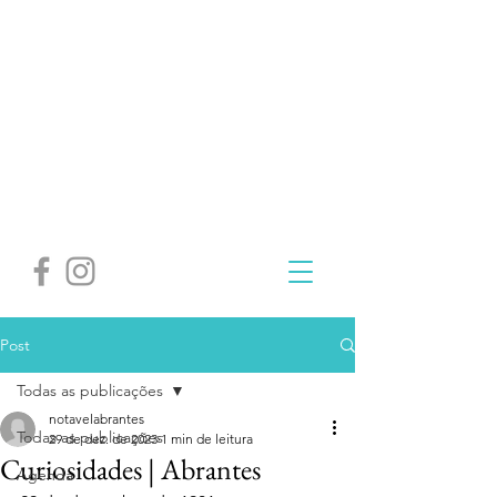
Post
Todas as publicações
notavelabrantes
Todas as publicações
29 de dez. de 2023
1 min de leitura
Curiosidades | Abrantes
Agenda