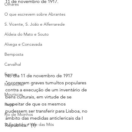
11 de novembro de 1917.
Olhares
O que escrevem sobre Abrantes
S. Vicente, S. João e Alferrarede
Aldeia do Mato e Souto
Alvega e Concavada
Bemposta
Carvalhal
Fontes
No dia 11 de novembro de 1917 
"ocorreram graves tumultos populares 
Martinchel
contra a execução de um inventário de 
Mouriscas
bens culturais, em virtude de se 
suspeitar de que os mesmos 
Pego
pudessem ser transferir para Lisboa, no 
Rio de Moinhos
âmbito das medidas anticlericais da I 
S. Facundo e Vale das Mós
República." (1)