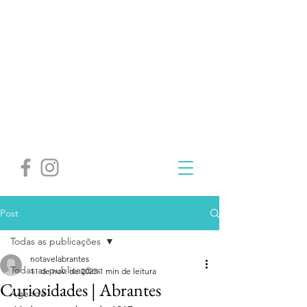
Post
Todas as publicações
notavelabrantes
Todas as publicações
11 de nov. de 2023
1 min de leitura
Curiosidades | Abrantes
Agenda