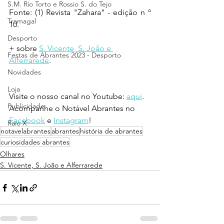
S.M. Rio Torto e Rossio S. do Tejo
Fonte: (1) Revista "Zahara" - edição n º 
Tramagal
10.
Desporto
+ sobre 
S. Vicente, S. João e 
Festas de Abrantes 2023 - Desporto
Alferrarede
.
Novidades
Loja
Visite o nosso canal no Youtube: 
aqui
.
Publicidade
Acompanhe o Notável Abrantes no 
Facebook
 e 
Instagram
!
Raio X
notavelabrantes
abrantes
história de abrantes
curiosidades abrantes
Olhares
S. Vicente, S. João e Alferrarede