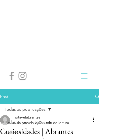
Post
Todas as publicações
notavelabrantes
Todas as publicações
8 de nov. de 2023
1 min de leitura
Curiosidades | Abrantes
Agenda