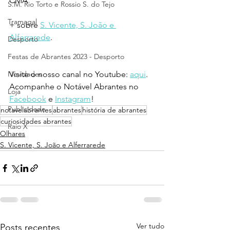
CMA
S.M. Rio Torto e Rossio S. do Tejo
Tramagal
+ sobre 
S. Vicente, S. João e 
Alferrarede
.
Desporto
Festas de Abrantes 2023 - Desporto
Novidades
Visite o nosso canal no Youtube: 
aqui
.
Acompanhe o Notável Abrantes no 
Loja
Facebook
 e 
Instagram
!
Publicidade
notavelabrantes
abrantes
história de abrantes
curiosidades abrantes
Raio X
Olhares
S. Vicente, S. João e Alferrarede
Ver tudo
Posts recentes