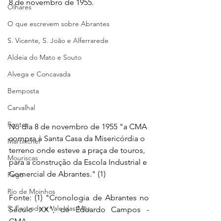
8 de novembro de 1955.
Olhares
O que escrevem sobre Abrantes
S. Vicente, S. João e Alferrarede
Aldeia do Mato e Souto
Alvega e Concavada
Bemposta
Carvalhal
Fontes
No dia 8 de novembro de 1955 "a CMA 
compra à Santa Casa da Misericórdia o 
Martinchel
terreno onde esteve a praça de touros, 
Mouriscas
para a construção da Escola Industrial e 
Comercial de Abrantes." (1)
Pego
Rio de Moinhos
Fonte: (1) "Cronologia de Abrantes no 
S. Facundo e Vale das Mós
Século XX", de Eduardo Campos - 