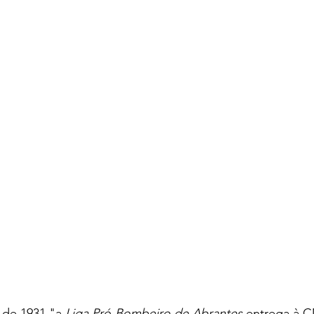
 de 1931 "a 
Liga Pró-Bombeiro de Abrantes
 entrega à C