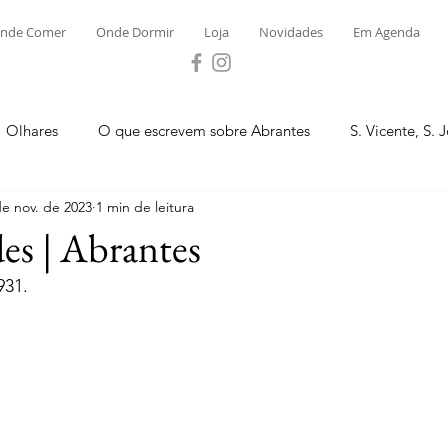
nde Comer
Onde Dormir
Loja
Novidades
Em Agenda
Olhares
O que escrevem sobre Abrantes
S. Vicente, S. 
de nov. de 2023
1 min de leitura
ega e Concavada
Bemposta
Carvalhal
Fontes
es | Abrantes
931.
 Moinhos
S. Facundo e Vale das Mós
S.M. Rio Torto e Ros
tas de Abrantes 2023 - Desporto
Novidades
Loja
P