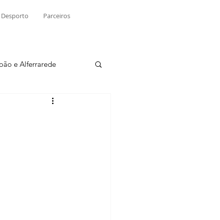
Desporto
Parceiros
João e Alferrarede
Martinchel
sio S. do Tejo
ublicidade
Raio X