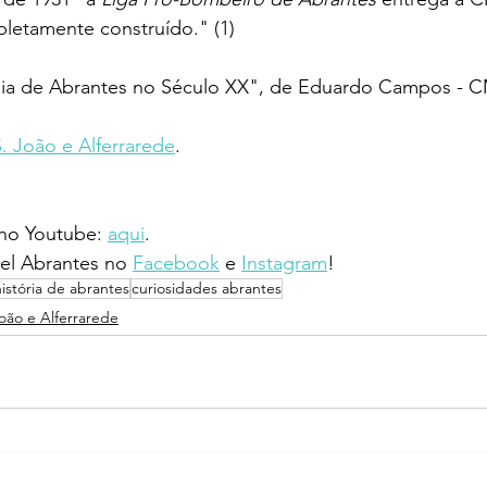
etamente construído." (1)
ogia de Abrantes no Século XX", de Eduardo Campos - 
S. João e Alferrarede
.
 no Youtube: 
aqui
.
l Abrantes no 
Facebook
 e 
Instagram
!
história de abrantes
curiosidades abrantes
João e Alferrarede