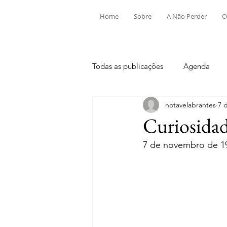
Home
Sobre
A Não Perder
O
Todas as publicações
Agenda
notavelabrantes
7 
Aldeia do Mato e Souto
Alv
Curiosidad
7 de novembro de 1
Mouriscas
Pego
Rio de
Tramagal
Desporto
Fes