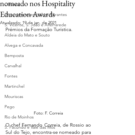
nomeado nos Hospitality
Olhares
Education Awards
O que escrevem sobre Abrantes
Atualizado:
19 de jan. de 2021
S. Vicente, S. João e Alferrarede
Prémios da Formação Turística.
Aldeia do Mato e Souto
Alvega e Concavada
Bemposta
Carvalhal
Fontes
Martinchel
Mouriscas
Pego
Foto: F. Correia
Rio de Moinhos
O chef Fernando Correia, de Rossio ao 
S. Facundo e Vale das Mós
Sul do Tejo, encontra-se nomeado para 