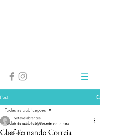
Post
Todas as publicações
notavelabrantes
Todas as publicações
9 de out. de 2020
1 min de leitura
Chef Fernando Correia
Agenda