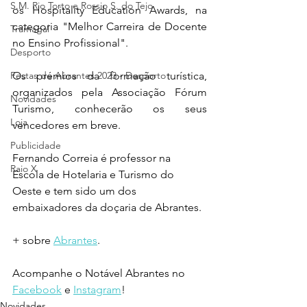
S.M. Rio Torto e Rossio S. do Tejo
os 
Hospitality Education Awards, na 
categoria "
Melhor Carreira de Docente 
Tramagal
no Ensino Profissional".
Desporto
Festas de Abrantes 2023 - Desporto
Os prémios 
da formação turística, 
organizados pela Associação Fórum 
Novidades
Turismo, conhecerão os seus 
Loja
vencedores em breve.
Publicidade
Fernando Correia é professor na 
Raio X
Escola de Hotelaria e Turismo do 
Oeste e tem sido um dos 
embaixadores da doçaria de Abrantes.
+ sobre 
Abrantes
.
Acompanhe o Notável Abrantes no 
Facebook
 e 
Instagram
!
Novidades