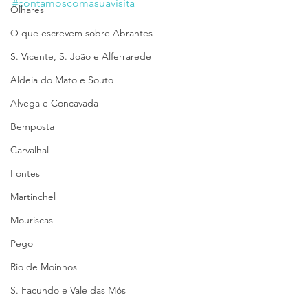
#contamoscomasuavisita
Olhares
O que escrevem sobre Abrantes
S. Vicente, S. João e Alferrarede
Aldeia do Mato e Souto
Alvega e Concavada
Bemposta
Carvalhal
Fontes
Martinchel
Mouriscas
Pego
Rio de Moinhos
S. Facundo e Vale das Mós