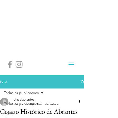
Post
Todas as publicações
notavelabrantes
Todas as publicações
7 de nov. de 2021
1 min de leitura
Centro Histórico de Abrantes
Agenda