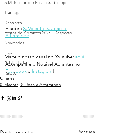
S.M. Rio Torto e Rossio S. do Tejo
Tramagal
Desporto
+ sobre 
S. Vicente, S. João e 
Festas de Abrantes 2023 - Desporto
Alferrarede
.
Novidades
Loja
Visite o nosso canal no Youtube: 
aqui
.
Publicidade
Acompanhe o Notável Abrantes no 
Facebook
 e 
Instagram
!
Raio X
Olhares
S. Vicente, S. João e Alferrarede
Ver tudo
Posts recentes