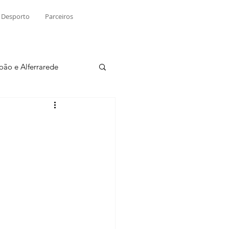
Desporto
Parceiros
João e Alferrarede
Martinchel
sio S. do Tejo
ublicidade
Raio X