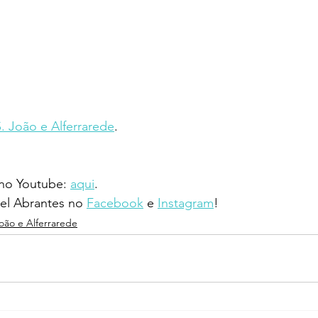
S. João e Alferrarede
.
 no Youtube: 
aqui
.
l Abrantes no 
Facebook
 e 
Instagram
!
João e Alferrarede