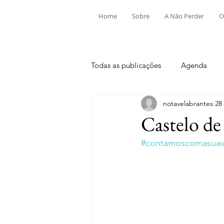
Home
Sobre
A Não Perder
O
Todas as publicações
Agenda
notavelabrantes
28
Aldeia do Mato e Souto
Alv
Castelo de
#contamoscomasuavi
Mouriscas
Pego
Rio de
Tramagal
Desporto
Fes