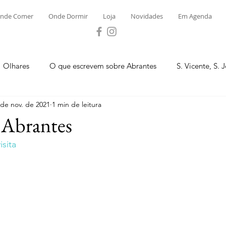
nde Comer
Onde Dormir
Loja
Novidades
Em Agenda
Olhares
O que escrevem sobre Abrantes
S. Vicente, S. 
 de nov. de 2021
1 min de leitura
ega e Concavada
Bemposta
Carvalhal
Fontes
 Abrantes
sita
 Moinhos
S. Facundo e Vale das Mós
S.M. Rio Torto e Ros
tas de Abrantes 2023 - Desporto
Novidades
Loja
P