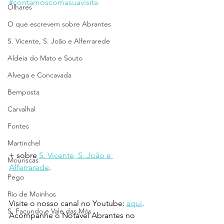
#contamoscomasuavisita
Olhares
O que escrevem sobre Abrantes
S. Vicente, S. João e Alferrarede
Aldeia do Mato e Souto
Alvega e Concavada
Bemposta
Carvalhal
Fontes
Martinchel
+ sobre 
S. Vicente, S. João e 
Mouriscas
Alferrarede
.
Pego
Rio de Moinhos
Visite o nosso canal no Youtube: 
aqui
.
S. Facundo e Vale das Mós
Acompanhe o Notável Abrantes no 