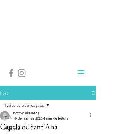
Post
Todas as publicações
notavelabrantes
Todas as publicações
18 de mai. de 2022
1 min de leitura
Capela de Sant'Ana
Agenda