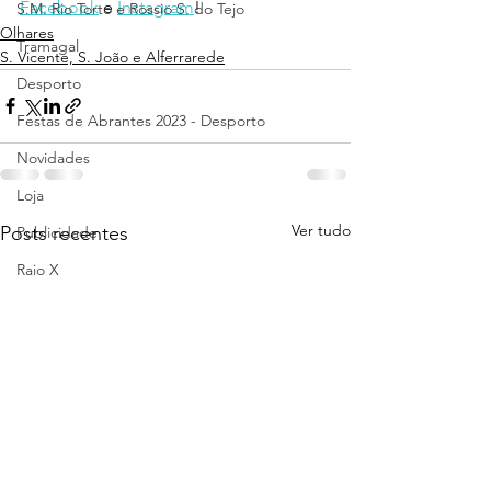
Facebook
 e 
Instagram
!
S.M. Rio Torto e Rossio S. do Tejo
Olhares
Tramagal
S. Vicente, S. João e Alferrarede
Desporto
Festas de Abrantes 2023 - Desporto
Novidades
Loja
Ver tudo
Posts recentes
Publicidade
Raio X