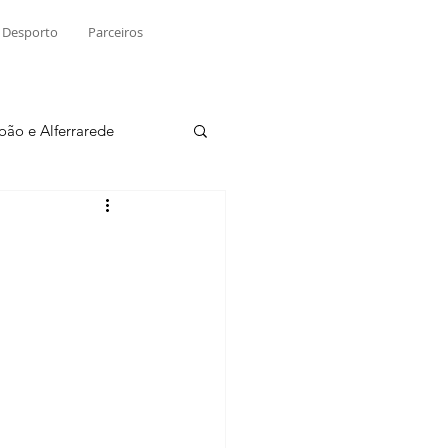
Desporto
Parceiros
João e Alferrarede
Martinchel
sio S. do Tejo
ublicidade
Raio X