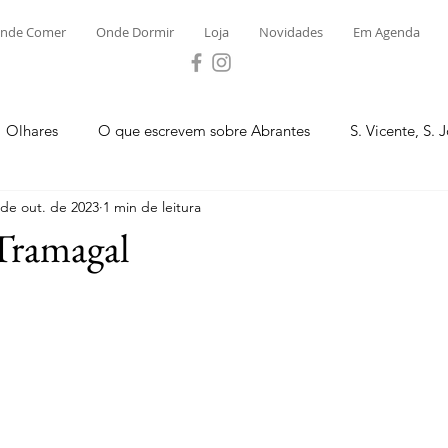
nde Comer
Onde Dormir
Loja
Novidades
Em Agenda
Olhares
O que escrevem sobre Abrantes
S. Vicente, S. 
 de out. de 2023
1 min de leitura
ega e Concavada
Bemposta
Carvalhal
Fontes
Tramagal
 Moinhos
S. Facundo e Vale das Mós
S.M. Rio Torto e Ros
tas de Abrantes 2023 - Desporto
Novidades
Loja
P