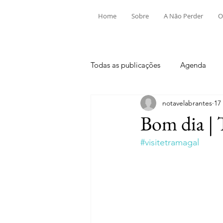
Home
Sobre
A Não Perder
O
Todas as publicações
Agenda
notavelabrantes
17
Aldeia do Mato e Souto
Alv
Bom dia | 
#visitetramagal
Mouriscas
Pego
Rio de
Tramagal
Desporto
Fes