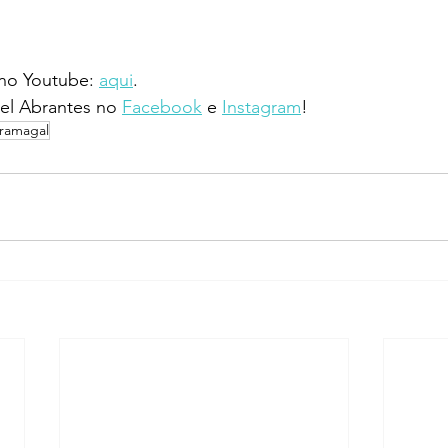
 no Youtube: 
aqui
.
l Abrantes no 
Facebook
 e 
Instagram
!
tramagal