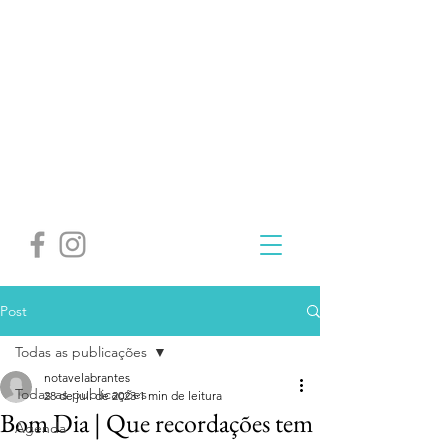
Post
Todas as publicações
notavelabrantes
Todas as publicações
28 de jul. de 2023
1 min de leitura
Bom Dia | Que recordações tem
Agenda