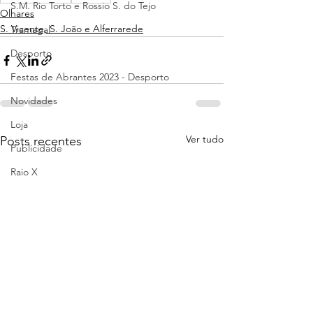
S.M. Rio Torto e Rossio S. do Tejo
Olhares
S. Vicente, S. João e Alferrarede
Tramagal
Desporto
Festas de Abrantes 2023 - Desporto
Novidades
Loja
Ver tudo
Posts recentes
Publicidade
Raio X