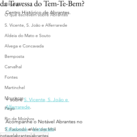
da Travessa do Tem-Te-Bem?
Olhares
Centro Histórico de Abrantes.
O que escrevem sobre Abrantes
S. Vicente, S. João e Alferrarede
Aldeia do Mato e Souto
Alvega e Concavada
Bemposta
Carvalhal
Fontes
Martinchel
Mouriscas
+ sobre 
S. Vicente, S. João e 
Alferrarede
.
Pego
Rio de Moinhos
Acompanhe o Notável Abrantes no 
Facebook
 e 
Instagram
!
S. Facundo e Vale das Mós
notavelabrantes
abrantes