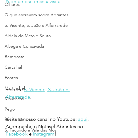
#contamoscomasuavisita
Olhares
O que escrevem sobre Abrantes
S. Vicente, S. João e Alferrarede
Aldeia do Mato e Souto
Alvega e Concavada
Bemposta
Carvalhal
Fontes
Martinchel
+ sobre 
S. Vicente, S. João e 
Alferrarede
.
Mouriscas
Pego
Visite o nosso canal no Youtube: 
aqui
.
Rio de Moinhos
Acompanhe o Notável Abrantes no 
S. Facundo e Vale das Mós
Facebook
 e 
Instagram
!