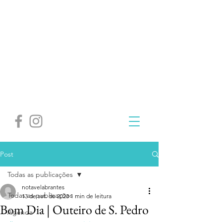
Post
Todas as publicações
notavelabrantes
Todas as publicações
13 de set. de 2023
1 min de leitura
Bom Dia | Outeiro de S. Pedro
Agenda