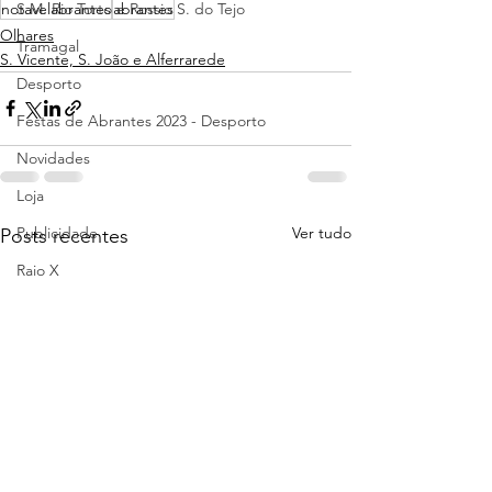
notavelabrantes
abrantes
S.M. Rio Torto e Rossio S. do Tejo
Olhares
Tramagal
S. Vicente, S. João e Alferrarede
Desporto
Festas de Abrantes 2023 - Desporto
Novidades
Loja
Ver tudo
Publicidade
Posts recentes
Raio X