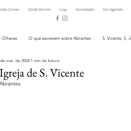
nde Comer
Onde Dormir
Loja
Novidades
Em Agenda
Olhares
O que escrevem sobre Abrantes
S. Vicente, S. 
 de mar. de 2024
1 min de leitura
ega e Concavada
Bemposta
Carvalhal
Fontes
Igreja de S. Vicente
 Abrantes.
 Moinhos
S. Facundo e Vale das Mós
S.M. Rio Torto e Ros
tas de Abrantes 2023 - Desporto
Novidades
Loja
P