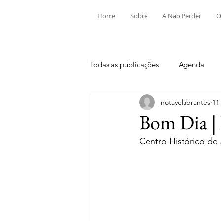
Home
Sobre
A Não Perder
O
Todas as publicações
Agenda
notavelabrantes
11
Aldeia do Mato e Souto
Alv
Bom Dia | 
Centro Histórico de
Mouriscas
Pego
Rio de
Tramagal
Desporto
Fes