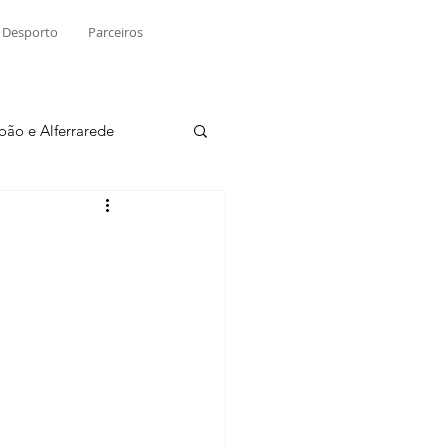
Desporto
Parceiros
João e Alferrarede
Martinchel
sio S. do Tejo
ublicidade
Raio X