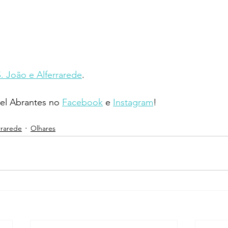
S. João e Alferrarede
.
l Abrantes no 
Facebook
 e 
Instagram
!
rrarede
Olhares