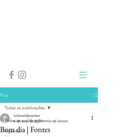
Post
Todas as publicações
notavelabrantes
Todas as publicações
4 de nov. de 2023
1 min de leitura
Bom dia | Fontes
Agenda