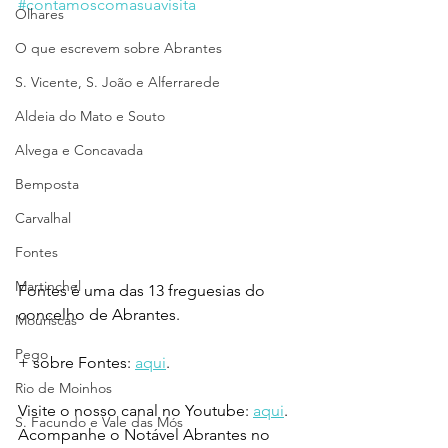
#contamoscomasuavisita
Olhares
O que escrevem sobre Abrantes
S. Vicente, S. João e Alferrarede
Aldeia do Mato e Souto
Alvega e Concavada
Bemposta
Carvalhal
Fontes
Martinchel
Fontes é uma das 13 freguesias do 
concelho de Abrantes.
Mouriscas
Pego
+ sobre Fontes: 
aqui
.
Rio de Moinhos
Visite o nosso canal no Youtube: 
aqui
.
S. Facundo e Vale das Mós
Acompanhe o Notável Abrantes no 