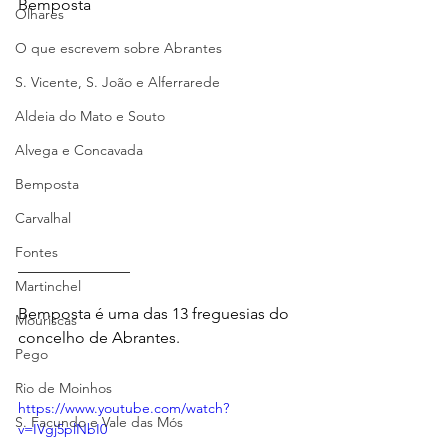
Bemposta
Olhares
O que escrevem sobre Abrantes
S. Vicente, S. João e Alferrarede
Aldeia do Mato e Souto
Alvega e Concavada
Bemposta
Carvalhal
Fontes
______________
Martinchel
Bemposta é uma das 13 freguesias do 
Mouriscas
concelho de Abrantes.
Pego
Rio de Moinhos
https://www.youtube.com/watch?
S. Facundo e Vale das Mós
v=IVgj5plNbI0