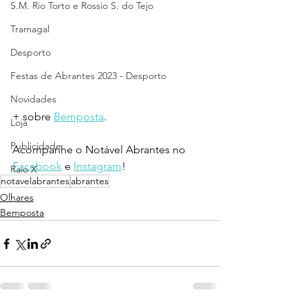
S.M. Rio Torto e Rossio S. do Tejo
Tramagal
Desporto
Festas de Abrantes 2023 - Desporto
Novidades
+ sobre 
Bemposta
.
Loja
Publicidade
Acompanhe o Notável Abrantes no 
Facebook
 e 
Instagram
!
Raio X
notavelabrantes
abrantes
Olhares
Bemposta