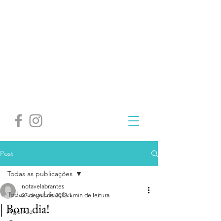
Post
Todas as publicações
notavelabrantes
Todas as publicações
27 de jul. de 2022
1 min de leitura
| Bom dia!
Agenda