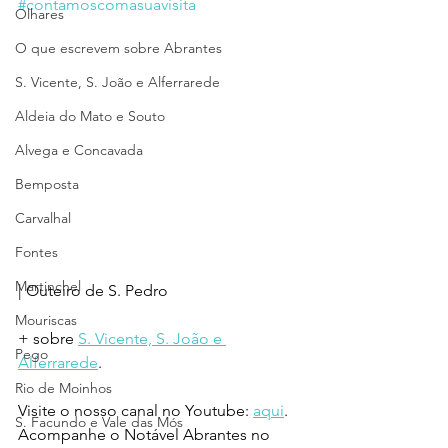
#contamoscomasuavisita
Olhares
O que escrevem sobre Abrantes
S. Vicente, S. João e Alferrarede
Aldeia do Mato e Souto
Alvega e Concavada
Bemposta
Carvalhal
Fontes
Martinchel
| Outeiro de S. Pedro
Mouriscas
+ sobre 
S. Vicente, S. João e 
Pego
Alferrarede
.
Rio de Moinhos
Visite o nosso canal no Youtube: 
aqui
.
S. Facundo e Vale das Mós
Acompanhe o Notável Abrantes no 