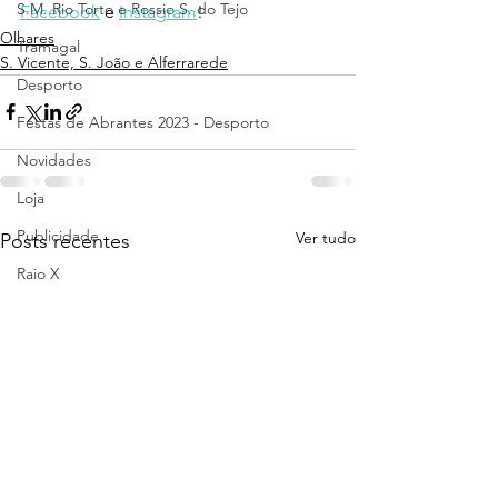
S.M. Rio Torto e Rossio S. do Tejo
Facebook
 e 
Instagram
!
Olhares
Tramagal
S. Vicente, S. João e Alferrarede
Desporto
Festas de Abrantes 2023 - Desporto
Novidades
Loja
Publicidade
Ver tudo
Posts recentes
Raio X