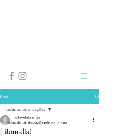
Post
Todas as publicações
notavelabrantes
Todas as publicações
8 de jul. de 2022
1 min de leitura
| Bom dia!
Agenda