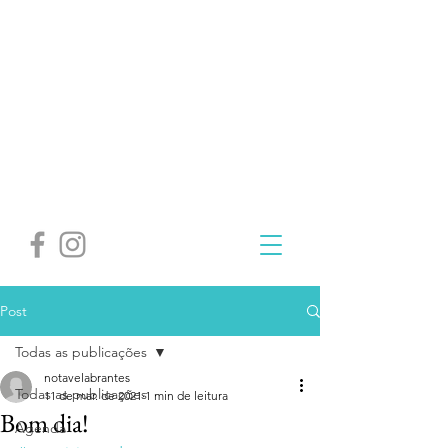
Post
Todas as publicações
notavelabrantes
Todas as publicações
11 de mar. de 2021
1 min de leitura
Bom dia!
Agenda