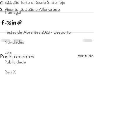
S.M. Rio Torto e Rossio S. do Tejo
Olhares
S. Vicente, S. João e Alferrarede
Tramagal
Desporto
Festas de Abrantes 2023 - Desporto
Novidades
Loja
Ver tudo
Posts recentes
Publicidade
Raio X