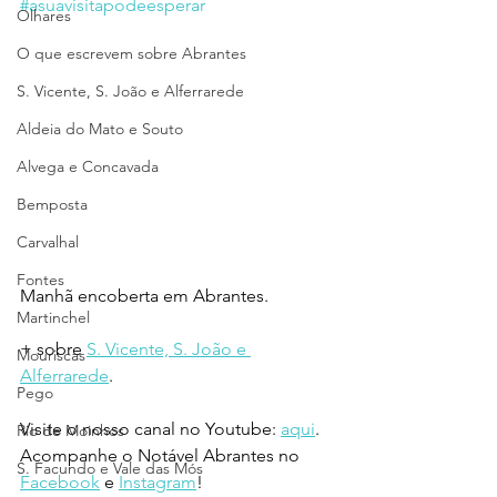
#asuavisitapodeesperar
Olhares
O que escrevem sobre Abrantes
S. Vicente, S. João e Alferrarede
Aldeia do Mato e Souto
Alvega e Concavada
Bemposta
Carvalhal
Fontes
Manhã encoberta em Abrantes.
Martinchel
+ sobre 
S. Vicente, S. João e 
Mouriscas
Alferrarede
.
Pego
Visite o nosso canal no Youtube: 
aqui
.
Rio de Moinhos
Acompanhe o Notável Abrantes no 
S. Facundo e Vale das Mós
Facebook
 e 
Instagram
!