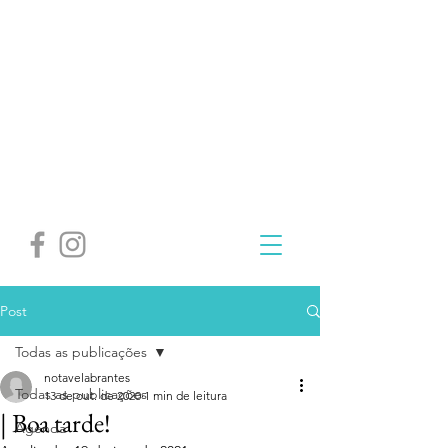
Post
Todas as publicações
notavelabrantes
Todas as publicações
13 de out. de 2020
1 min de leitura
| Boa tarde!
Agenda