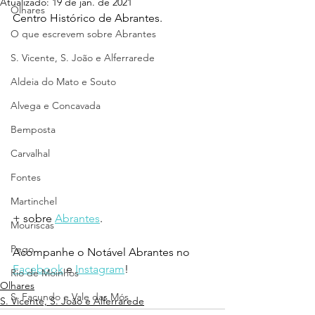
Atualizado:
19 de jan. de 2021
Olhares
Centro Histórico de Abrantes.
O que escrevem sobre Abrantes
S. Vicente, S. João e Alferrarede
Aldeia do Mato e Souto
Alvega e Concavada
Bemposta
Carvalhal
Fontes
Martinchel
+ sobre 
Abrantes
.
Mouriscas
Pego
Acompanhe o Notável Abrantes no 
Facebook
 e 
Instagram
!
Rio de Moinhos
Olhares
S. Facundo e Vale das Mós
S. Vicente, S. João e Alferrarede