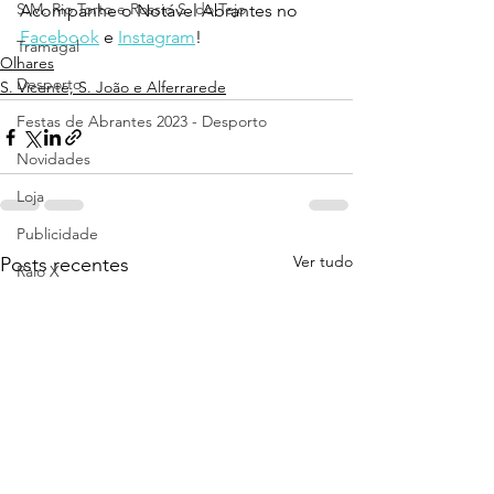
S.M. Rio Torto e Rossio S. do Tejo
Acompanhe o Notável Abrantes no 
Facebook
 e 
Instagram
!
Tramagal
Olhares
Desporto
S. Vicente, S. João e Alferrarede
Festas de Abrantes 2023 - Desporto
Novidades
Loja
Publicidade
Ver tudo
Posts recentes
Raio X