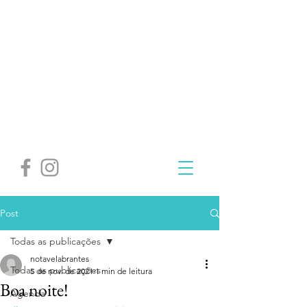
Post
Todas as publicações
notavelabrantes
Todas as publicações
5 de nov. de 2021
1 min de leitura
Boa noite!
Agenda