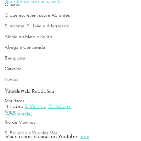
#contamoscomasuavisita
Olhares
O que escrevem sobre Abrantes
S. Vicente, S. João e Alferrarede
Aldeia do Mato e Souto
Alvega e Concavada
Bemposta
Carvalhal
Fontes
Martinchel
| Jardim da República
Mouriscas
+ sobre 
S. Vicente, S. João e 
Pego
Alferrarede
.
Rio de Moinhos
S. Facundo e Vale das Mós
Visite o nosso canal no Youtube: 
aqui
.