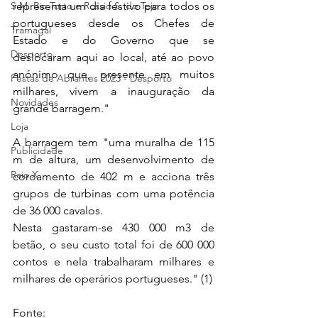
S.M. Rio Torto e Rossio S. do Tejo
representa um dia festivo para todos os 
portugueses desde os Chefes de 
Tramagal
Estado e do Governo que se 
Desporto
deslocaram aqui ao local, até ao povo 
anónimo que, presente em muitos 
Festas de Abrantes 2023 - Desporto
milhares, vivem a inauguração da 
Novidades
grande barragem." 
Loja
A barragem tem "uma muralha de 115 
Publicidade
m de altura, um desenvolvimento de 
Raio X
coroamento de 402 m e acciona três 
grupos de turbinas com uma potência 
de 36 000 cavalos. 
Nesta gastaram-se 430 000 m3 de 
betão, o seu custo total foi de 600 000 
contos e nela trabalharam milhares e 
milhares de operários portugueses." (1)
Fonte: 