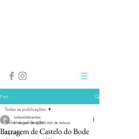
Post
Todas as publicações
notavelabrantes
Todas as publicações
21 de jan. de 2025
1 min de leitura
Barragem de Castelo do Bode
Agenda