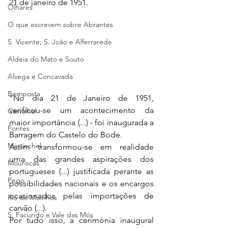
21 de janeiro de 1951.
Olhares
O que escrevem sobre Abrantes
S. Vicente, S. João e Alferrarede
Aldeia do Mato e Souto
Alvega e Concavada
Bemposta
"No dia 21 de Janeiro de 1951, 
verificou-se um acontecimento da 
Carvalhal
maior irnportância (...) - foi inaugurada a 
Fontes
Barragem do Castelo do Bode. 
Martinchel
Assim transformou-se em realidade 
uma das grandes aspirações dos 
Mouriscas
portugueses (...) justificada perante as 
Pego
possibilidades nacionais e os encargos 
ocasionados pelas importações de 
Rio de Moinhos
carvão (...). 
S. Facundo e Vale das Mós
Por tudo isso, a cerimónia inaugural 