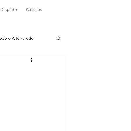
Desporto
Parceiros
João e Alferrarede
Martinchel
sio S. do Tejo
ublicidade
Raio X