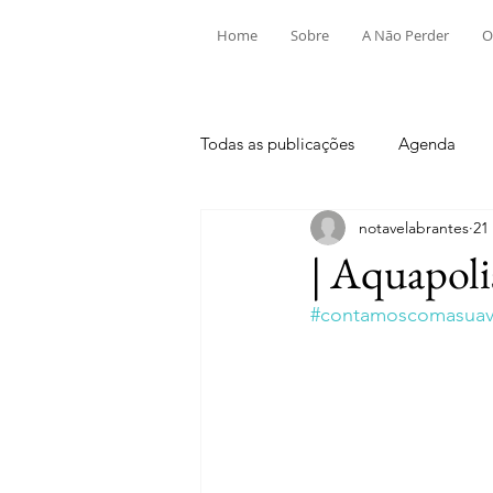
Home
Sobre
A Não Perder
O
Todas as publicações
Agenda
notavelabrantes
21
Aldeia do Mato e Souto
Alv
| Aquapoli
#contamoscomasuavi
Mouriscas
Pego
Rio de
Tramagal
Desporto
Fes