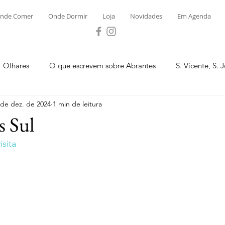
nde Comer
Onde Dormir
Loja
Novidades
Em Agenda
Olhares
O que escrevem sobre Abrantes
S. Vicente, S. 
 de dez. de 2024
1 min de leitura
ega e Concavada
Bemposta
Carvalhal
Fontes
s Sul
sita
 Moinhos
S. Facundo e Vale das Mós
S.M. Rio Torto e Ros
tas de Abrantes 2023 - Desporto
Novidades
Loja
P