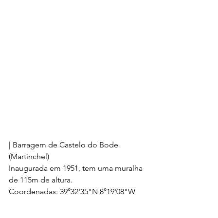
| Barragem de Castelo do Bode 
(Martinchel)
Inaugurada em 1951, tem uma muralha 
de 115m de altura.
Coordenadas: 39°32'35"N 8°19'08"W