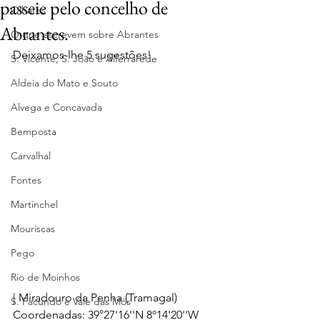
passeie pelo concelho de
Olhares
Abrantes.
O que escrevem sobre Abrantes
Deixamos-lhe 5 sugestões! 
S. Vicente, S. João e Alferrarede
Aldeia do Mato e Souto
Alvega e Concavada
Bemposta
Carvalhal
Fontes
Martinchel
Mouriscas
Pego
Rio de Moinhos
| Miradouro da Penha (Tramagal)
S. Facundo e Vale das Mós
Coordenadas: 39°27'16''N 8º14'20''W