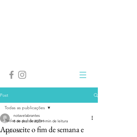
Post
Todas as publicações
notavelabrantes
Todas as publicações
8 de dez. de 2023
1 min de leitura
Aproveite o fim de semana e
Agenda