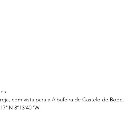
tes
greja, com vista para a Albufeira de Castelo de Bode.
17''N 8º13'40''W