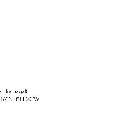
a (Tramagal)
16''N 8º14'20''W