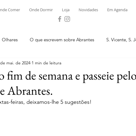
nde Comer
Onde Dormir
Loja
Novidades
Em Agenda
Olhares
O que escrevem sobre Abrantes
S. Vicente, S. 
 de mai. de 2024
1 min de leitura
ega e Concavada
Bemposta
Carvalhal
Fontes
o fim de semana e passeie pel
e Abrantes.
 Moinhos
S. Facundo e Vale das Mós
S.M. Rio Torto e Ros
tas-feiras, deixamos-lhe 5 sugestões! 
tas de Abrantes 2023 - Desporto
Novidades
Loja
P