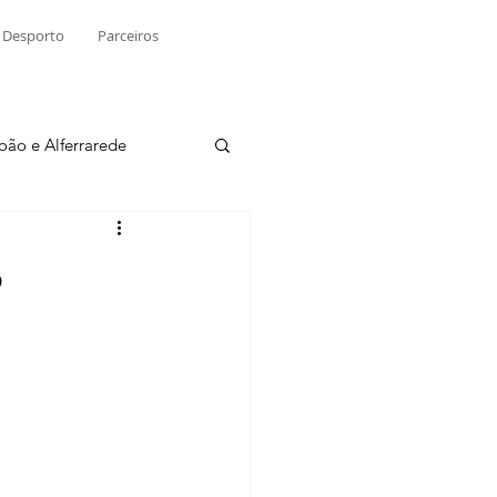
Desporto
Parceiros
João e Alferrarede
Martinchel
o
sio S. do Tejo
ublicidade
Raio X