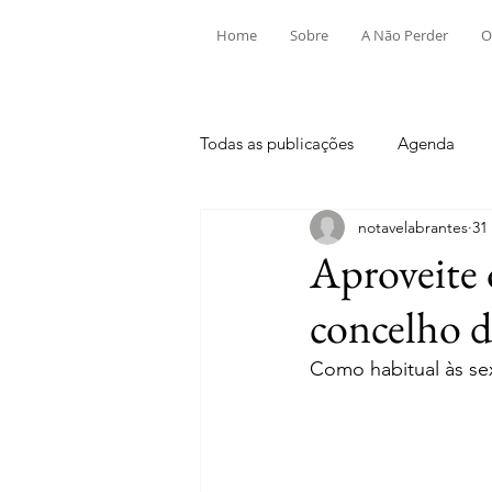
Home
Sobre
A Não Perder
O
Todas as publicações
Agenda
notavelabrantes
31
Aldeia do Mato e Souto
Alv
Aproveite 
concelho d
Mouriscas
Pego
Rio de
Como habitual às sex
Tramagal
Desporto
Fes