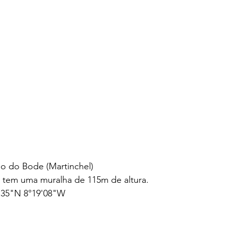
lo do Bode (Martinchel)
 tem uma muralha de 115m de altura.
'35"N 8°19'08"W