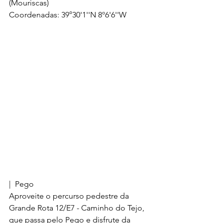
(Mouriscas)
Coordenadas: 39°30'1''N 8º6'6''W
|  Pego
Aproveite o percurso pedestre da 
Grande Rota 12/E7 - Caminho do Tejo, 
que passa pelo Pego e disfrute da 