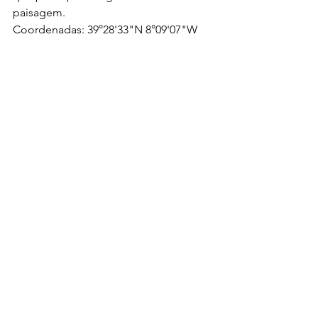
paisagem.
Coordenadas: 39°28'33"N 8°09'07"W
Visite o nosso canal no Youtube: 
aqui
.
Acompanhe o Notável Abrantes no 