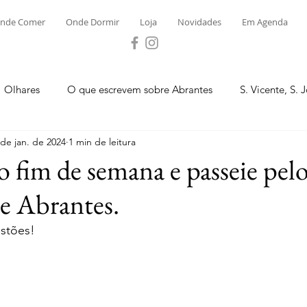
nde Comer
Onde Dormir
Loja
Novidades
Em Agenda
Olhares
O que escrevem sobre Abrantes
S. Vicente, S. 
 de jan. de 2024
1 min de leitura
ega e Concavada
Bemposta
Carvalhal
Fontes
o fim de semana e passeie pel
e Abrantes.
 Moinhos
S. Facundo e Vale das Mós
S.M. Rio Torto e Ros
stões! 
tas de Abrantes 2023 - Desporto
Novidades
Loja
P