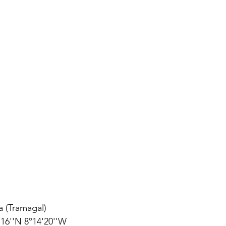
a (Tramagal)
16''N 8º14'20''W