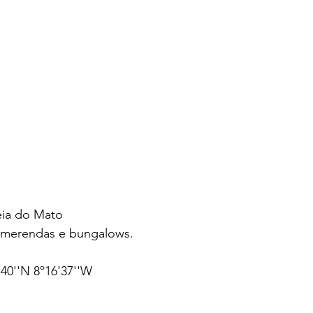
deia do Mato
 merendas e bungalows.
40''N 8º16'37''W