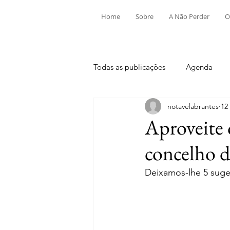
Home
Sobre
A Não Perder
O
Todas as publicações
Agenda
notavelabrantes
12
Aldeia do Mato e Souto
Alv
Aproveite 
concelho d
Mouriscas
Pego
Rio de
Deixamos-lhe 5 suge
Tramagal
Desporto
Fes