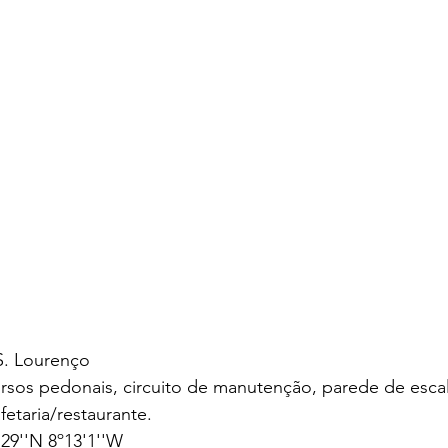
S. Lourenço
rcursos pedonais, circuito de manutenção, parede de esca
afetaria/restaurante.
29''N 8º13'1''W