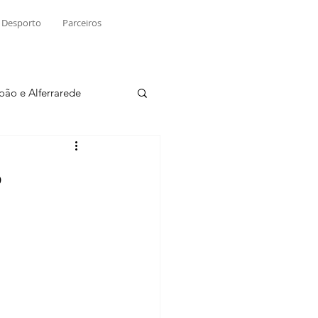
Desporto
Parceiros
João e Alferrarede
Martinchel
o
sio S. do Tejo
ublicidade
Raio X