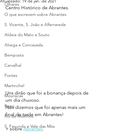
Atualizado:
19 de jan. de 2021
Olhares
Centro Histórico de Abrantes.
O que escrevem sobre Abrantes
S. Vicente, S. João e Alferrarede
Aldeia do Mato e Souto
Alvega e Concavada
Bemposta
Carvalhal
Fontes
Martinchel
Uns dirão que foi a bonança depois de 
Mouriscas
um dia chuvoso.
Pego
Nós dizemos que foi apenas mais um 
final de tarde em Abrantes!
Rio de Moinhos
S. Facundo e Vale das Mós
+ sobre 
Abrantes
.