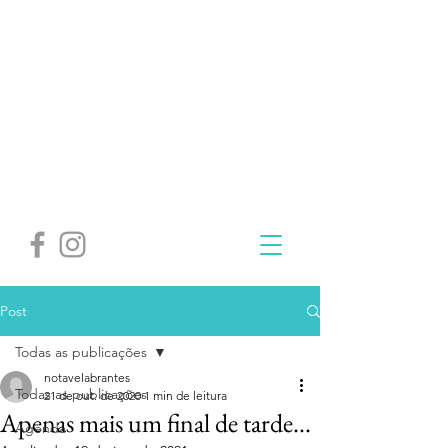
Post
Todas as publicações
notavelabrantes
Todas as publicações
21 de out. de 2020
1 min de leitura
Apenas mais um final de tarde...
Agenda